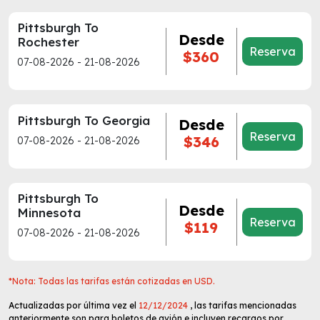
Pittsburgh To
Desde
Rochester
Reserva
$360
07-08-2026 - 21-08-2026
Pittsburgh To Georgia
Desde
Reserva
$346
07-08-2026 - 21-08-2026
Pittsburgh To
Desde
Minnesota
Reserva
$119
07-08-2026 - 21-08-2026
*Nota: Todas las tarifas están cotizadas en USD.
Actualizadas por última vez el
12/12/2024
, las tarifas mencionadas
anteriormente son para boletos de avión e incluyen recargos por