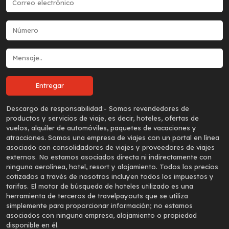
Descargo de responsabilidad:-
Somos revendedores de
productos y servicios de viaje, es decir, hoteles, ofertas de
vuelos, alquiler de automóviles, paquetes de vacaciones y
atracciones. Somos una empresa de viajes con un portal en línea
asociado con consolidadores de viajes y proveedores de viajes
externos. No estamos asociados directa ni indirectamente con
ninguna aerolínea, hotel, resort y alojamiento. Todos los precios
cotizados a través de nosotros incluyen todos los impuestos y
tarifas. El motor de búsqueda de hoteles utilizado es una
herramienta de terceros de travelpayouts que se utiliza
simplemente para proporcionar información; no estamos
asociados con ninguna empresa, alojamiento o propiedad
disponible en él.