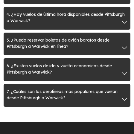
4. ¿Hay vuelos de última hora disponibles desde Pittsburgh
a Warwick?
5. ¿Puedo reservar boletos de avión baratos desde
Pittsburgh a Warwick en línea?
6. ¿Existen vuelos de ida y vuelta económicos desde
Pittsburgh a Warwick?
7. ¿Cuáles son las aerolíneas más populares que vuelan
desde Pittsburgh a Warwick?