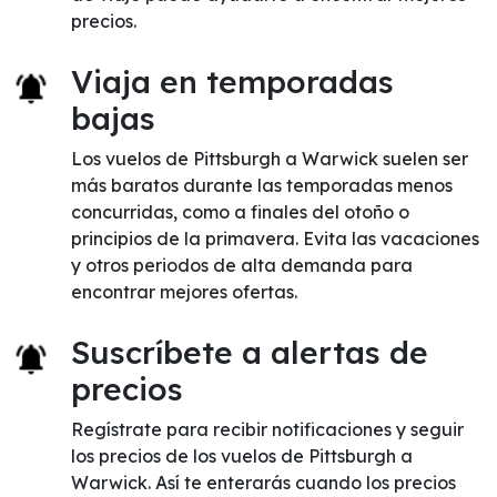
precios.
Viaja en temporadas
bajas
Los vuelos de Pittsburgh a Warwick suelen ser
más baratos durante las temporadas menos
concurridas, como a finales del otoño o
principios de la primavera. Evita las vacaciones
y otros periodos de alta demanda para
encontrar mejores ofertas.
Suscríbete a alertas de
precios
Regístrate para recibir notificaciones y seguir
los precios de los vuelos de Pittsburgh a
Warwick. Así te enterarás cuando los precios