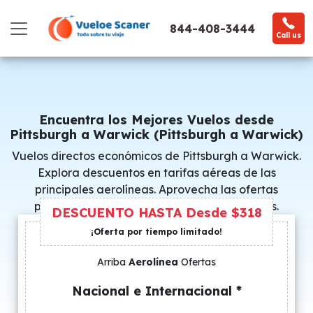
844-408-3444
Call us
Encuentra los Mejores Vuelos desde
Pittsburgh a Warwick (Pittsburgh a Warwick)
Vuelos directos económicos de Pittsburgh a Warwick.
Explora descuentos en tarifas aéreas de las
principales aerolíneas. Aprovecha las ofertas
promocionales y consigue precios especiales.
DESCUENTO HASTA Desde $318
¡Oferta por tiempo limitado!
Arriba
Aerolínea
Ofertas
Nacional e Internacional *