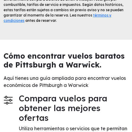
combustible, tarifas de servicio e impuestos. Según datos históricos,
estas tarifas están sujetas a cambios sin previo aviso y no se pueden
garantizar al momento de la reserva. Lea nuestros
términos y
condiciones
antes de reservar.
Cómo encontrar vuelos baratos
de Pittsburgh a Warwick.
Aquí tienes una guía ampliada para encontrar vuelos
económicos de Pittsburgh a Warwick
Compara vuelos para
obtener las mejores
ofertas
Utiliza herramientas o servicios que te permitan