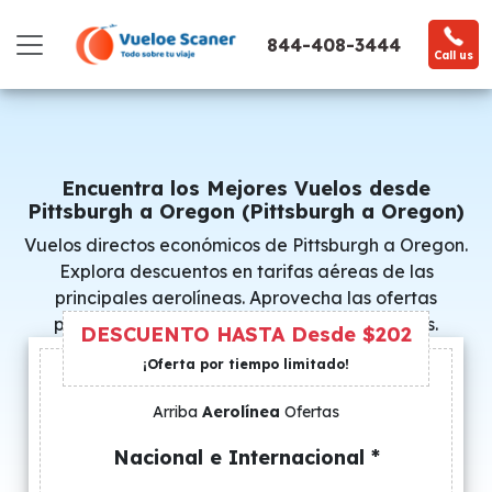
844-408-3444
Call us
Encuentra los Mejores Vuelos desde
Pittsburgh a Oregon (Pittsburgh a Oregon)
Vuelos directos económicos de Pittsburgh a Oregon.
Explora descuentos en tarifas aéreas de las
principales aerolíneas. Aprovecha las ofertas
promocionales y consigue precios especiales.
DESCUENTO HASTA Desde $202
¡Oferta por tiempo limitado!
Arriba
Aerolínea
Ofertas
Nacional e Internacional *