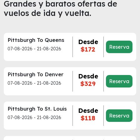
Grandes y baratos ofertas de
vuelos de ida y vuelta.
Pittsburgh To Queens
Desde
Reserva
$172
07-08-2026 - 21-08-2026
Pittsburgh To Denver
Desde
Reserva
$329
07-08-2026 - 21-08-2026
Pittsburgh To St. Louis
Desde
Reserva
$118
07-08-2026 - 21-08-2026