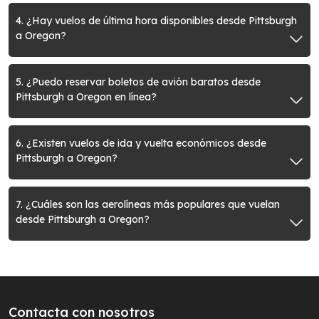
4. ¿Hay vuelos de última hora disponibles desde Pittsburgh
a Oregon?
5. ¿Puedo reservar boletos de avión baratos desde
Pittsburgh a Oregon en línea?
6. ¿Existen vuelos de ida y vuelta económicos desde
Pittsburgh a Oregon?
7. ¿Cuáles son las aerolíneas más populares que vuelan
desde Pittsburgh a Oregon?
Contacta con nosotros