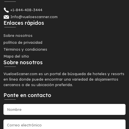
+1-844-408-3444
Info@vueloescanner.com
Enlaces rápidos
Sobre nosotros
política de privacidad
Términos y condiciones
Mapa del sitio
Sobre nosotros
VueloeScaner.com es un portal de búsqueda de hoteles y resorts
en línea donde puede encontrar una variedad de alojamientos
cercanos o de su ubicación preferida.
Ponte en contacto