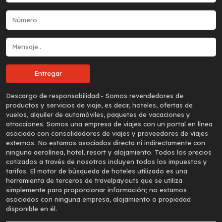
Descargo de responsabilidad:-
Somos revendedores de
productos y servicios de viaje, es decir, hoteles, ofertas de
vuelos, alquiler de automóviles, paquetes de vacaciones y
atracciones. Somos una empresa de viajes con un portal en línea
asociado con consolidadores de viajes y proveedores de viajes
externos. No estamos asociados directa ni indirectamente con
ninguna aerolínea, hotel, resort y alojamiento. Todos los precios
cotizados a través de nosotros incluyen todos los impuestos y
tarifas. El motor de búsqueda de hoteles utilizado es una
herramienta de terceros de travelpayouts que se utiliza
simplemente para proporcionar información; no estamos
asociados con ninguna empresa, alojamiento o propiedad
disponible en él.