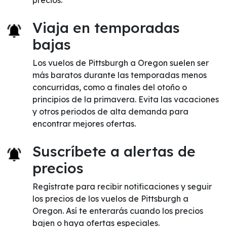
precios.
Viaja en temporadas
bajas
Los vuelos de Pittsburgh a Oregon suelen ser
más baratos durante las temporadas menos
concurridas, como a finales del otoño o
principios de la primavera. Evita las vacaciones
y otros periodos de alta demanda para
encontrar mejores ofertas.
Suscríbete a alertas de
precios
Regístrate para recibir notificaciones y seguir
los precios de los vuelos de Pittsburgh a
Oregon. Así te enterarás cuando los precios
bajen o haya ofertas especiales.