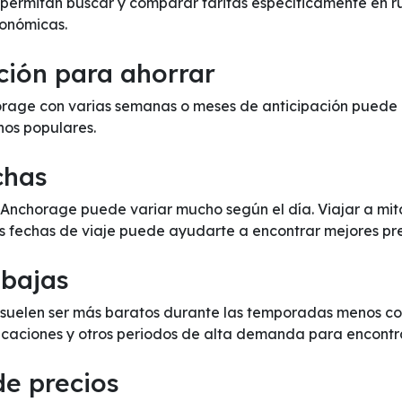
e permitan buscar y comparar tarifas específicamente en r
onómicas.
ción para ahorrar
rage con varias semanas o meses de anticipación puede re
inos populares.
chas
 a Anchorage puede variar mucho según el día. Viajar a m
us fechas de viaje puede ayudarte a encontrar mejores pre
 bajas
 suelen ser más baratos durante las temporadas menos con
 vacaciones y otros periodos de alta demanda para encontr
de precios