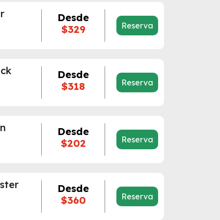
r
Desde
Reserva
$329
ick
Desde
Reserva
$318
on
Desde
Reserva
$202
ster
Desde
Reserva
$360