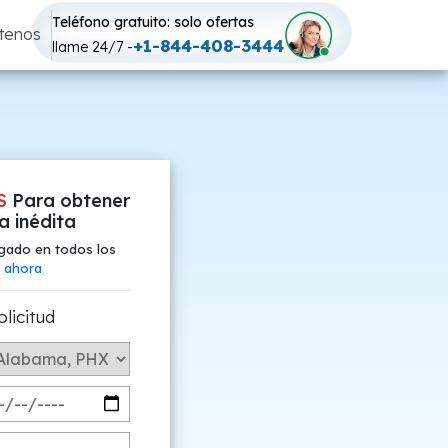
Teléfono gratuito: solo ofertas
tenos
+1-844-408-3444
llame 24/7 -
S
Para obtener
fa inédita
gado en todos los
 ahora
olicitud