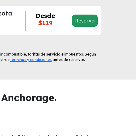
sota
Desde
Reserva
$119
r combustible, tarifas de servicio e impuestos. Según
estros
términos y condiciones
antes de reservar.
 Anchorage.