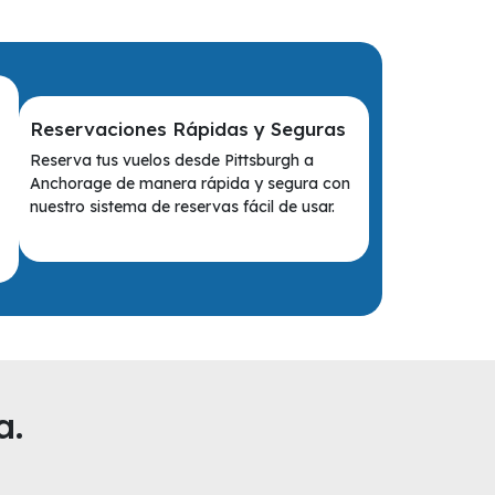
Reservaciones Rápidas y Seguras
Reserva tus vuelos desde Pittsburgh a
Anchorage de manera rápida y segura con
nuestro sistema de reservas fácil de usar.
a.