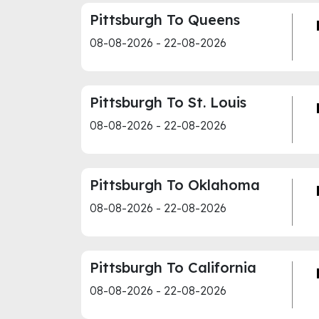
Pittsburgh To Queens
08-08-2026 - 22-08-2026
Pittsburgh To St. Louis
08-08-2026 - 22-08-2026
Pittsburgh To Oklahoma
08-08-2026 - 22-08-2026
Pittsburgh To California
08-08-2026 - 22-08-2026