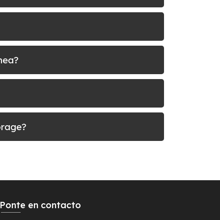
ínea?
orage?
Ponte en contacto