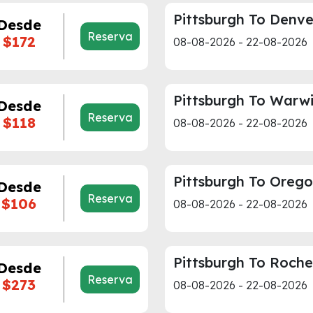
Pittsburgh To Denve
Desde
Reserva
$172
08-08-2026 - 22-08-2026
Pittsburgh To Warw
Desde
Reserva
$118
08-08-2026 - 22-08-2026
Pittsburgh To Oreg
Desde
Reserva
$106
08-08-2026 - 22-08-2026
Pittsburgh To Roche
Desde
Reserva
$273
08-08-2026 - 22-08-2026