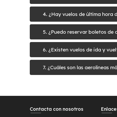
4. ¿Hay vuelos de última hora 
5. ¿Puedo reservar boletos d
6. ¿Existen vuelos de ida y vu
7. ¿Cuáles son las aerolíneas 
Contacta con nosotros
Enlace