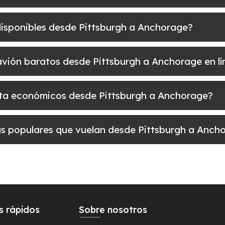
disponibles desde Pittsburgh a Anchorage?
e avión baratos desde Pittsburgh a Anchorage en l
elta económicos desde Pittsburgh a Anchorage?
más populares que vuelan desde Pittsburgh a Anch
s rápidos
Sobre nosotros