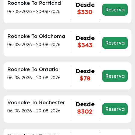
Roanoke To Portland
Desde
Reserva
$330
06-08-2026 - 20-08-2026
Roanoke To Oklahoma
Desde
Reserva
$343
06-08-2026 - 20-08-2026
Roanoke To Ontario
Desde
Reserva
$78
06-08-2026 - 20-08-2026
Roanoke To Rochester
Desde
Reserva
$302
06-08-2026 - 20-08-2026