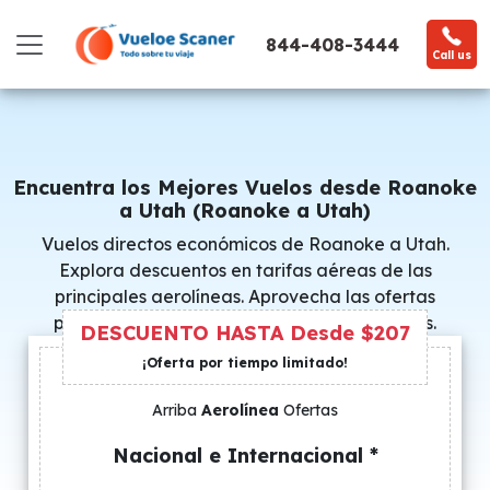
844-408-3444
Call us
Encuentra los Mejores Vuelos desde Roanoke
a Utah (Roanoke a Utah)
Vuelos directos económicos de Roanoke a Utah.
Explora descuentos en tarifas aéreas de las
principales aerolíneas. Aprovecha las ofertas
promocionales y consigue precios especiales.
DESCUENTO HASTA Desde $207
¡Oferta por tiempo limitado!
Arriba
Aerolínea
Ofertas
Nacional e Internacional *