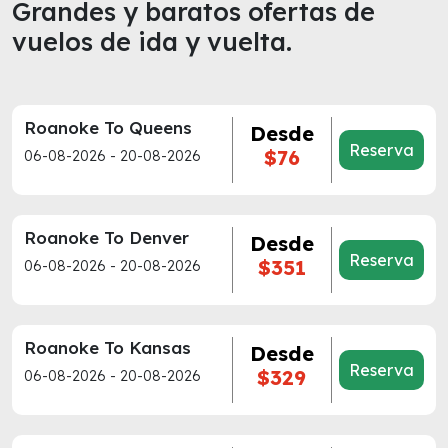
Grandes y baratos ofertas de
vuelos de ida y vuelta.
Roanoke To Queens
Desde
Reserva
$76
06-08-2026 - 20-08-2026
Roanoke To Denver
Desde
Reserva
$351
06-08-2026 - 20-08-2026
Roanoke To Kansas
Desde
Reserva
$329
06-08-2026 - 20-08-2026