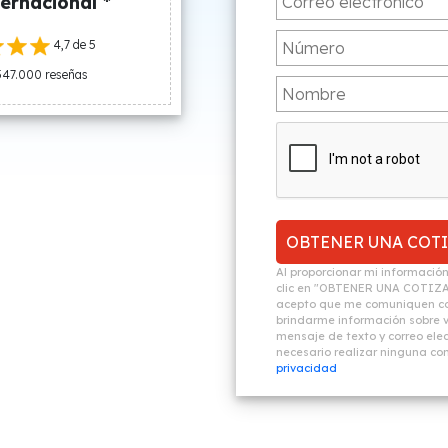
ernacional *
4,7 de 5
547.000 reseñas
Al proporcionar mi informació
clic en "OBTENER UNA COTIZ
acepto que me comuniquen co
brindarme información sobre vi
mensaje de texto y correo elec
necesario realizar ninguna c
privacidad