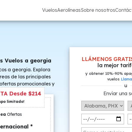
Vuelos
Aerolíneas
Sobre nosotros
Contác
LLÁMENOS GRATI
s Vuelos a georgia
la mejor tari
cos a georgia. Explora
y obtener 10%-90% apa
reas de las principales
vuelos
Llama
 ofertas promocionales y
u
s especiales.
TA Desde $214
Enviar una s
mpo limitado!
nea
Ofertas
ernacional *