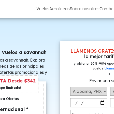
Vuelos
Aerolíneas
Sobre nosotros
Contác
LLÁMENOS GRATI
s Vuelos a savannah
la mejor tari
os a savannah. Explora
y obtener 10%-90% apa
reas de las principales
vuelos
Llama
 ofertas promocionales y
u
s especiales.
TA Desde $342
Enviar una s
mpo limitado!
nea
Ofertas
ernacional *