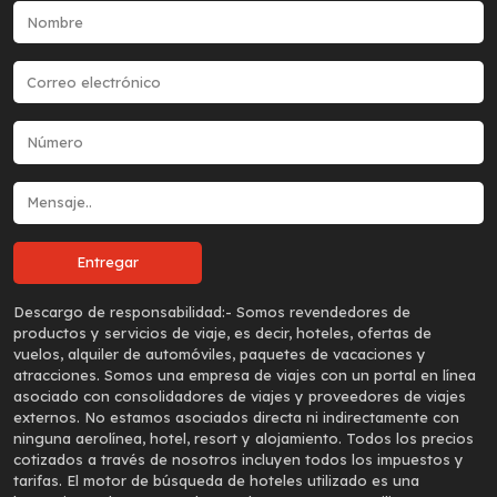
Descargo de responsabilidad:-
Somos revendedores de
productos y servicios de viaje, es decir, hoteles, ofertas de
vuelos, alquiler de automóviles, paquetes de vacaciones y
atracciones. Somos una empresa de viajes con un portal en línea
asociado con consolidadores de viajes y proveedores de viajes
externos. No estamos asociados directa ni indirectamente con
ninguna aerolínea, hotel, resort y alojamiento. Todos los precios
cotizados a través de nosotros incluyen todos los impuestos y
tarifas. El motor de búsqueda de hoteles utilizado es una