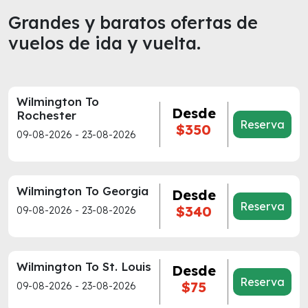
Grandes y baratos ofertas de
vuelos de ida y vuelta.
Wilmington To
Desde
Rochester
Reserva
$350
09-08-2026 - 23-08-2026
Wilmington To Georgia
Desde
Reserva
$340
09-08-2026 - 23-08-2026
Wilmington To St. Louis
Desde
Reserva
$75
09-08-2026 - 23-08-2026