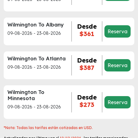
Wilmington To Albany
Desde
Reserva
$361
09-08-2026 - 23-08-2026
Wilmington To Atlanta
Desde
Reserva
$387
09-08-2026 - 23-08-2026
Wilmington To
Desde
Minnesota
Reserva
$273
09-08-2026 - 23-08-2026
*Nota: Todas las tarifas están cotizadas en USD.