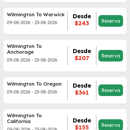
Wilmington To Warwick
Desde
Reserva
$243
09-08-2026 - 23-08-2026
Wilmington To
Desde
Anchorage
Reserva
$207
09-08-2026 - 23-08-2026
Wilmington To Oregon
Desde
Reserva
$361
09-08-2026 - 23-08-2026
Wilmington To
Desde
California
Reserva
$155
09-08-2026 - 23-08-2026