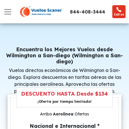
844-408-3444
Call us
Encuentra los Mejores Vuelos desde
Wilmington a San-diego (Wilmington a San-
diego)
Vuelos directos económicos de Wilmington a San-
diego. Explora descuentos en tarifas aéreas de las
principales aerolíneas. Aprovecha las ofertas
promocionales y consigue precios especiales.
DESCUENTO HASTA Desde $134
¡Oferta por tiempo limitado!
Arriba
Aerolínea
Ofertas
Nacional e Internacional *