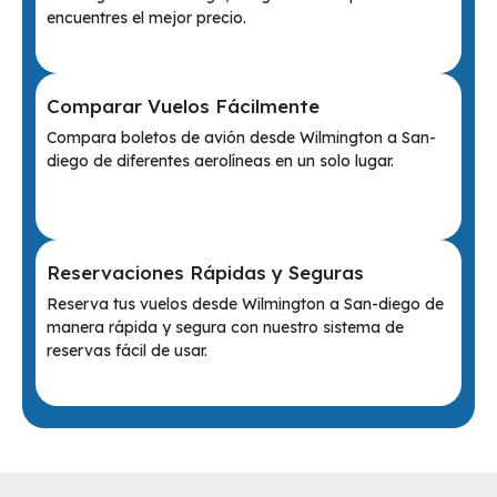
encuentres el mejor precio.
Comparar Vuelos Fácilmente
Compara boletos de avión desde Wilmington a San-
diego de diferentes aerolíneas en un solo lugar.
Reservaciones Rápidas y Seguras
Reserva tus vuelos desde Wilmington a San-diego de
manera rápida y segura con nuestro sistema de
reservas fácil de usar.