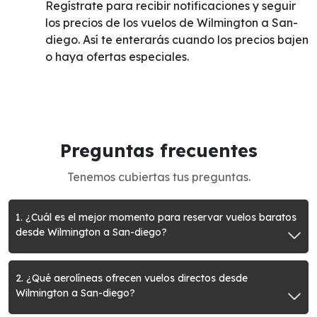
Regístrate para recibir notificaciones y seguir
los precios de los vuelos de Wilmington a San-
diego. Así te enterarás cuando los precios bajen
o haya ofertas especiales.
Preguntas frecuentes
Tenemos cubiertas tus preguntas.
1. ¿Cuál es el mejor momento para reservar vuelos baratos
desde Wilmington a San-diego?
2. ¿Qué aerolíneas ofrecen vuelos directos desde
Wilmington a San-diego?