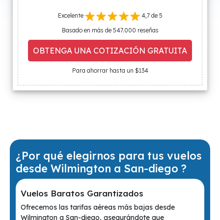
Excelente
4,7 de 5
Basado en más de 547.000 reseñas
OBTENGA UNA COTIZACIÓN GRATUITA
Para ahorrar hasta un $134
¿Por qué elegirnos para tus vuelos
desde Wilmington a San-diego ?
Vuelos Baratos Garantizados
Ofrecemos las tarifas aéreas más bajas desde
Wilmington a San-diego, asegurándote que