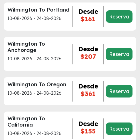
Wilmington To Portland
Desde
Reserva
$161
10-08-2026 - 24-08-2026
Wilmington To
Desde
Anchorage
Reserva
$207
10-08-2026 - 24-08-2026
Wilmington To Oregon
Desde
Reserva
$361
10-08-2026 - 24-08-2026
Wilmington To
Desde
California
Reserva
$155
10-08-2026 - 24-08-2026