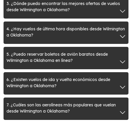
3. ¿Dónde puedo encontrar las mejores ofertas de vuelos
desde Wilmington a Oklahoma?
4. ¿Hay vuelos de última hora disponibles desde Wilmington
a Oklahoma?
5. ¿Puedo reservar boletos de avión baratos desde
Wilmington a Oklahoma en línea?
6. ¿Existen vuelos de ida y vuelta económicos desde
Wilmington a Oklahoma?
7. ¿Cuáles son las aerolíneas más populares que vuelan
desde Wilmington a Oklahoma?