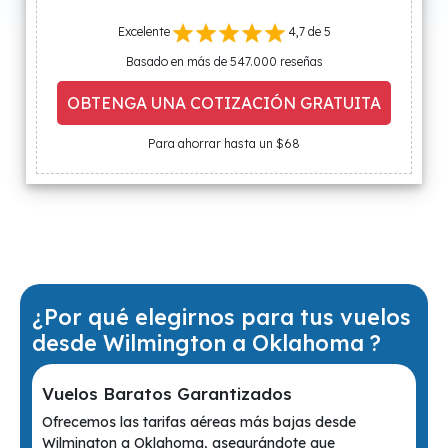
Excelente
4,7 de 5
Basado en más de 547.000 reseñas
OBTENGA UNA COTIZACIÓN GRATUITA
Para ahorrar hasta un $68
¿Por qué elegirnos para tus vuelos
desde Wilmington a Oklahoma ?
Vuelos Baratos Garantizados
Ofrecemos las tarifas aéreas más bajas desde
Wilmington a Oklahoma, asegurándote que