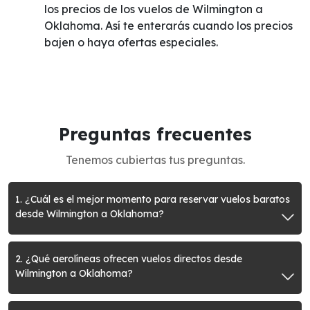
los precios de los vuelos de Wilmington a
Oklahoma. Así te enterarás cuando los precios
bajen o haya ofertas especiales.
Preguntas frecuentes
Tenemos cubiertas tus preguntas.
1. ¿Cuál es el mejor momento para reservar vuelos baratos
desde Wilmington a Oklahoma?
2. ¿Qué aerolíneas ofrecen vuelos directos desde
Wilmington a Oklahoma?