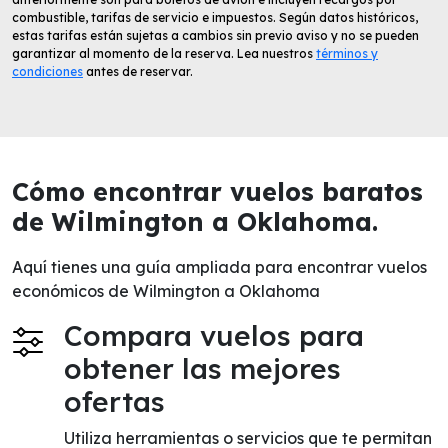
combustible, tarifas de servicio e impuestos. Según datos históricos,
estas tarifas están sujetas a cambios sin previo aviso y no se pueden
garantizar al momento de la reserva. Lea nuestros
términos y
condiciones
antes de reservar.
Cómo encontrar vuelos baratos
de Wilmington a Oklahoma.
Aquí tienes una guía ampliada para encontrar vuelos
económicos de Wilmington a Oklahoma
Compara vuelos para
obtener las mejores
ofertas
Utiliza herramientas o servicios que te permitan