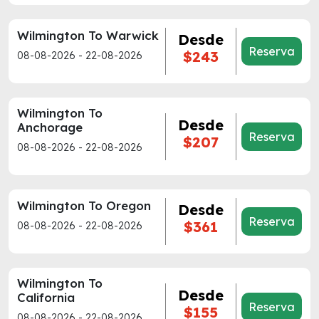
Wilmington To Warwick
Desde
Reserva
$243
08-08-2026 - 22-08-2026
Wilmington To
Desde
Anchorage
Reserva
$207
08-08-2026 - 22-08-2026
Wilmington To Oregon
Desde
Reserva
$361
08-08-2026 - 22-08-2026
Wilmington To
Desde
California
Reserva
$155
08-08-2026 - 22-08-2026