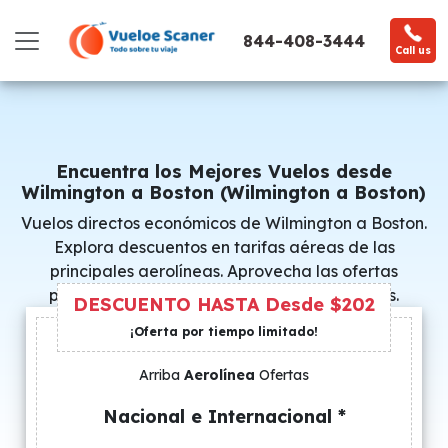
844-408-3444
Call us
Encuentra los Mejores Vuelos desde
Wilmington a Boston (Wilmington a Boston)
Vuelos directos económicos de Wilmington a Boston.
Explora descuentos en tarifas aéreas de las
principales aerolíneas. Aprovecha las ofertas
promocionales y consigue precios especiales.
DESCUENTO HASTA Desde $202
¡Oferta por tiempo limitado!
Arriba
Aerolínea
Ofertas
Nacional e Internacional *