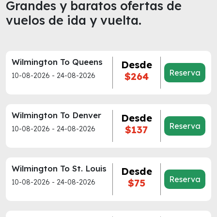
Grandes y baratos ofertas de
vuelos de ida y vuelta.
Wilmington To Queens
Desde
Reserva
$264
10-08-2026 - 24-08-2026
Wilmington To Denver
Desde
Reserva
$137
10-08-2026 - 24-08-2026
Wilmington To St. Louis
Desde
Reserva
$75
10-08-2026 - 24-08-2026