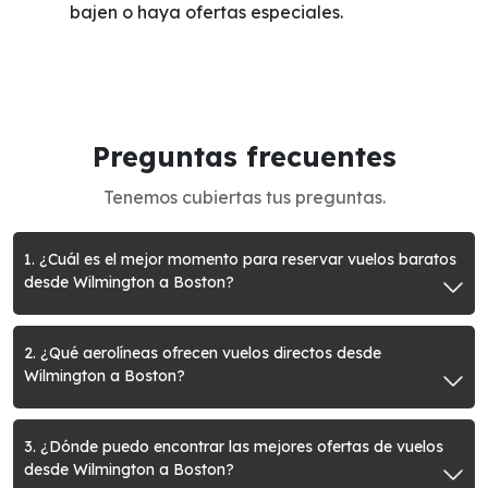
bajen o haya ofertas especiales.
Preguntas frecuentes
Tenemos cubiertas tus preguntas.
1. ¿Cuál es el mejor momento para reservar vuelos baratos
desde Wilmington a Boston?
2. ¿Qué aerolíneas ofrecen vuelos directos desde
Wilmington a Boston?
3. ¿Dónde puedo encontrar las mejores ofertas de vuelos
desde Wilmington a Boston?