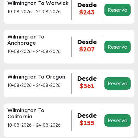
Wilmington To Warwick
Desde
Reserva
$243
10-08-2026 - 24-08-2026
Wilmington To
Desde
Anchorage
Reserva
$207
10-08-2026 - 24-08-2026
Wilmington To Oregon
Desde
Reserva
$361
10-08-2026 - 24-08-2026
Wilmington To
Desde
California
Reserva
$155
10-08-2026 - 24-08-2026