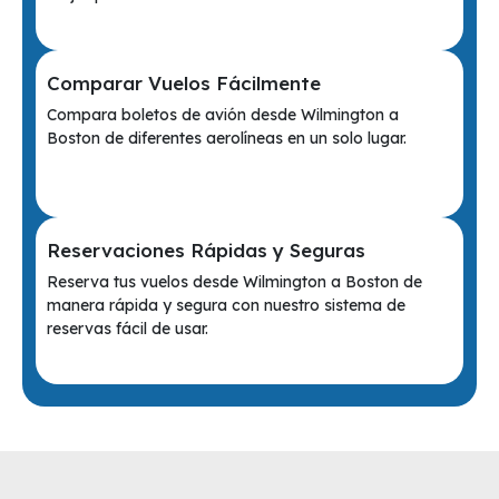
Comparar Vuelos Fácilmente
Compara boletos de avión desde Wilmington a
Boston de diferentes aerolíneas en un solo lugar.
Reservaciones Rápidas y Seguras
Reserva tus vuelos desde Wilmington a Boston de
manera rápida y segura con nuestro sistema de
reservas fácil de usar.