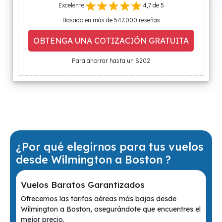
Excelente
4,7 de 5
Basado en más de 547.000 reseñas
OBTENGA UNA COTIZACIÓN GRATUITA
Para ahorrar hasta un $202
¿Por qué elegirnos para tus vuelos
desde Wilmington a Boston ?
Vuelos Baratos Garantizados
Ofrecemos las tarifas aéreas más bajas desde
Wilmington a Boston, asegurándote que encuentres el
mejor precio.