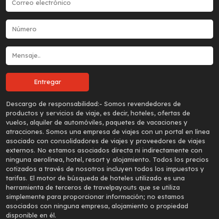
Descargo de responsabilidad:-
Somos revendedores de
productos y servicios de viaje, es decir, hoteles, ofertas de
vuelos, alquiler de automóviles, paquetes de vacaciones y
atracciones. Somos una empresa de viajes con un portal en línea
asociado con consolidadores de viajes y proveedores de viajes
externos. No estamos asociados directa ni indirectamente con
ninguna aerolínea, hotel, resort y alojamiento. Todos los precios
cotizados a través de nosotros incluyen todos los impuestos y
tarifas. El motor de búsqueda de hoteles utilizado es una
herramienta de terceros de travelpayouts que se utiliza
simplemente para proporcionar información; no estamos
asociados con ninguna empresa, alojamiento o propiedad
disponible en él.