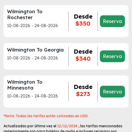
Wilmington To
Desde
Rochester
Reserva
$350
10-08-2026 - 24-08-2026
Wilmington To Georgia
Desde
Reserva
$340
10-08-2026 - 24-08-2026
Wilmington To
Desde
Minnesota
Reserva
$273
10-08-2026 - 24-08-2026
*Nota: Todas las tarifas están cotizadas en USD.
Actualizadas por última vez el
12/12/2024
, las tarifas mencionadas
anteriormente son para boletos de avión e incluyen recargos por