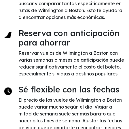
buscar y comparar tarifas específicamente en
rutas de Wilmington a Boston. Esto te ayudará
a encontrar opciones más económicas.
Reserva con anticipación
para ahorrar
Reservar vuelos de Wilmington a Boston con
varias semanas o meses de anticipación puede
reducir significativamente el costo del boleto,
especialmente si viajas a destinos populares.
Sé flexible con las fechas
El precio de los vuelos de Wilmington a Boston
puede variar mucho según el día. Viajar a
mitad de semana suele ser más barato que
hacerlo los fines de semana. Ajustar tus fechas
de viaje puede ayudarte a encontrar mejores