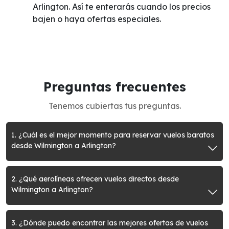
Arlington. Así te enterarás cuando los precios
bajen o haya ofertas especiales.
Preguntas frecuentes
Tenemos cubiertas tus preguntas.
1. ¿Cuál es el mejor momento para reservar vuelos baratos
desde Wilmington a Arlington?
2. ¿Qué aerolíneas ofrecen vuelos directos desde
Wilmington a Arlington?
3. ¿Dónde puedo encontrar las mejores ofertas de vuelos