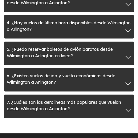
desde Wilmington a Arlington?
4. ¿Hay vuelos de última hora disponibles desde Wilmington
a Arlington?
5. ¿Puedo reservar boletos de avión baratos desde
Wilmington a Arlington en línea?
6. ¿Existen vuelos de ida y vuelta económicos desde
Wilmington a Arlington?
7. ¿Cuáles son las aerolíneas más populares que vuelan
desde Wilmington a Arlington?