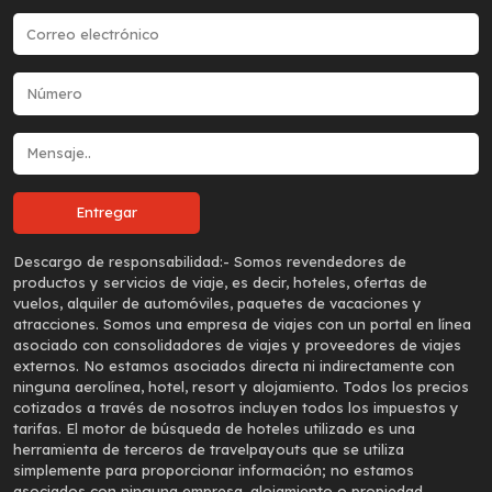
Descargo de responsabilidad:-
Somos revendedores de
productos y servicios de viaje, es decir, hoteles, ofertas de
vuelos, alquiler de automóviles, paquetes de vacaciones y
atracciones. Somos una empresa de viajes con un portal en línea
asociado con consolidadores de viajes y proveedores de viajes
externos. No estamos asociados directa ni indirectamente con
ninguna aerolínea, hotel, resort y alojamiento. Todos los precios
cotizados a través de nosotros incluyen todos los impuestos y
tarifas. El motor de búsqueda de hoteles utilizado es una
herramienta de terceros de travelpayouts que se utiliza
simplemente para proporcionar información; no estamos
asociados con ninguna empresa, alojamiento o propiedad