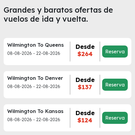
Grandes y baratos ofertas de
vuelos de ida y vuelta.
Wilmington To Queens
Desde
Reserva
$264
08-08-2026 - 22-08-2026
Wilmington To Denver
Desde
Reserva
$137
08-08-2026 - 22-08-2026
Wilmington To Kansas
Desde
Reserva
$124
08-08-2026 - 22-08-2026