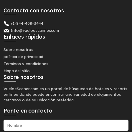
Contacta con nosotros
+1-844-408-3444
Info@vueloescanner.com
Enlaces rápidos
Sobre nosotros
política de privacidad
Términos y condiciones
Mapa del sitio
Sobre nosotros
VueloeScaner.com es un portal de búsqueda de hoteles y resorts
en línea donde puede encontrar una variedad de alojamientos
cercanos o de su ubicación preferida.
Ponte en contacto