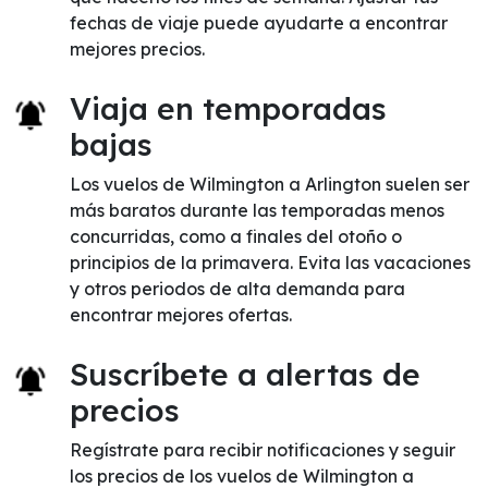
fechas de viaje puede ayudarte a encontrar
mejores precios.
Viaja en temporadas
bajas
Los vuelos de Wilmington a Arlington suelen ser
más baratos durante las temporadas menos
concurridas, como a finales del otoño o
principios de la primavera. Evita las vacaciones
y otros periodos de alta demanda para
encontrar mejores ofertas.
Suscríbete a alertas de
precios
Regístrate para recibir notificaciones y seguir
los precios de los vuelos de Wilmington a