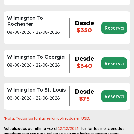
Wilmington To
Desde
Rochester
Reserva
$350
08-08-2026 - 22-08-2026
Wilmington To Georgia
Desde
Reserva
$340
08-08-2026 - 22-08-2026
Wilmington To St. Louis
Desde
Reserva
$75
08-08-2026 - 22-08-2026
*Nota: Todas las tarifas están cotizadas en USD.
Actualizadas por última vez el
12/12/2024
, las tarifas mencionadas
anteriormente son para boletos de avión e incluyen recargos por