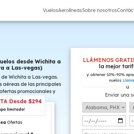
Vuelos
Aerolíneas
Sobre nosotros
Contác
LLÁMENOS GRATI
uelos desde Wichita a
la mejor tari
ta a Las-vegas)
y obtener 10%-90% apa
 de Wichita a Las-vegas.
vuelos
Llama
s aéreas de las principales
u
 ofertas promocionales y
Enviar una s
s especiales.
TA Desde $294
mpo limitado!
nea
Ofertas