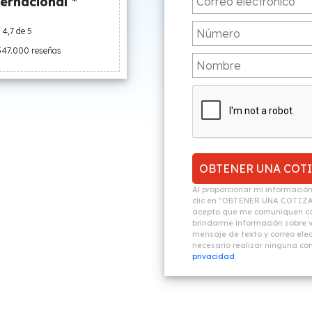
ernacional *
4,7 de 5
547.000 reseñas
Al proporcionar mi informació
clic en "OBTENER UNA COTIZ
acepto que me comuniquen co
brindarme información sobre vi
mensaje de texto y correo elec
necesario realizar ninguna c
privacidad