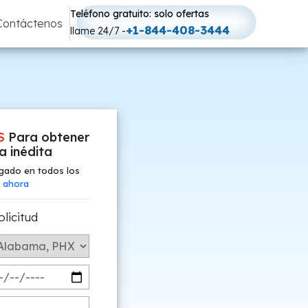
Teléfono gratuito: solo ofertas
Contáctenos
+1-844-408-3444
llame 24/7 -
S
Para obtener
fa inédita
gado en todos los
 ahora
olicitud