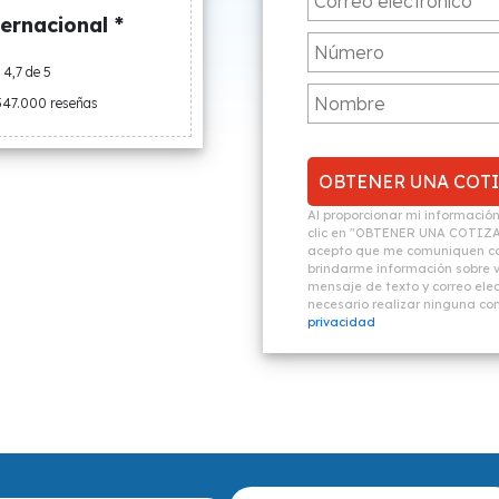
ernacional *
4,7 de 5
547.000 reseñas
Al proporcionar mi informació
clic en "OBTENER UNA COTIZ
acepto que me comuniquen co
brindarme información sobre vi
mensaje de texto y correo elec
necesario realizar ninguna c
privacidad