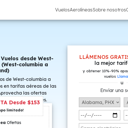
Vuelos
Aerolíneas
Sobre nosotros
LLÁMENOS GRATI
 Vuelos desde West-
la mejor tari
 (West-columbia a
and)
y obtener 10%-90% apa
vuelos
Llama
cos de West-columbia a
u
s en tarifas aéreas de las
Enviar una s
 Aprovecha las ofertas
e precios especiales.
TA Desde $153
mpo limitado!
nea
Ofertas