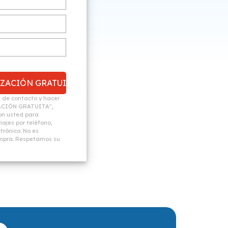
n de contacto y hacer
ACIÓN GRATUITA",
n usted para
ajes por teléfono,
trónico. No es
ompra. Respetamos su