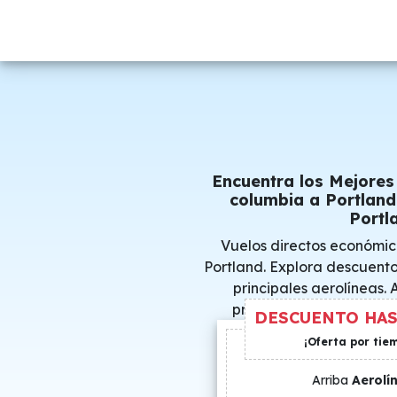
Encuentra los Mejores
columbia a Portland
Portl
Vuelos directos económi
Portland. Explora descuento
principales aerolíneas.
promocionales y consigu
DESCUENTO HAS
¡Oferta por tie
Arriba
Aerolí