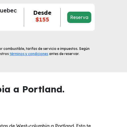
Quebec
Desde
Reserva
$155
r combustible, tarifas de servicio e impuestos. Según
estros
términos y condiciones
antes de reservar.
ia a Portland.
utas de West-columbia a Portland. Esto te