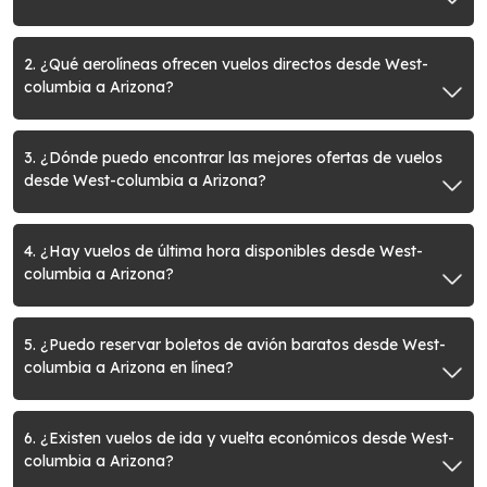
2. ¿Qué aerolíneas ofrecen vuelos directos desde West-
columbia a Arizona?
3. ¿Dónde puedo encontrar las mejores ofertas de vuelos
desde West-columbia a Arizona?
4. ¿Hay vuelos de última hora disponibles desde West-
columbia a Arizona?
5. ¿Puedo reservar boletos de avión baratos desde West-
columbia a Arizona en línea?
6. ¿Existen vuelos de ida y vuelta económicos desde West-
columbia a Arizona?