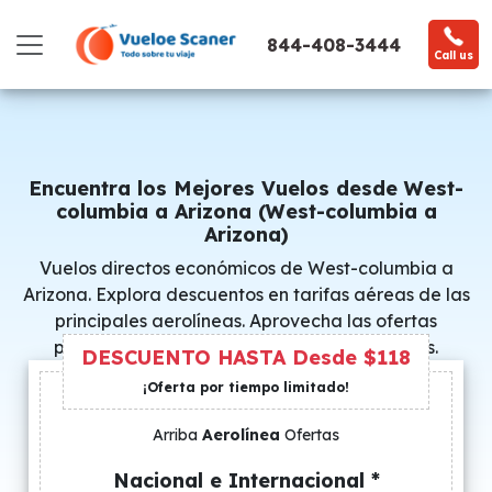
844-408-3444
Call us
Encuentra los Mejores Vuelos desde West-
columbia a Arizona (West-columbia a
Arizona)
Vuelos directos económicos de West-columbia a
Arizona. Explora descuentos en tarifas aéreas de las
principales aerolíneas. Aprovecha las ofertas
promocionales y consigue precios especiales.
DESCUENTO HASTA Desde $118
¡Oferta por tiempo limitado!
Arriba
Aerolínea
Ofertas
Nacional e Internacional *