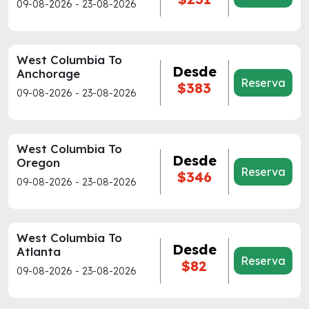
09-08-2026 - 23-08-2026
West Columbia To
Desde
Anchorage
Reserva
$383
09-08-2026 - 23-08-2026
West Columbia To
Desde
Oregon
Reserva
$346
09-08-2026 - 23-08-2026
West Columbia To
Desde
Atlanta
Reserva
$82
09-08-2026 - 23-08-2026