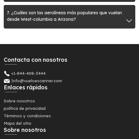
7. ¿Cuáles son las aerolíneas más populares que vuelan
desde West-columbia a Arizona?
Contacta con nosotros
+1-844-408-3444
Info@vueloescanner.com
Enlaces rápidos
Sobre nosotros
política de privacidad
Términos y condiciones
Mapa del sitio
Sobre nosotros