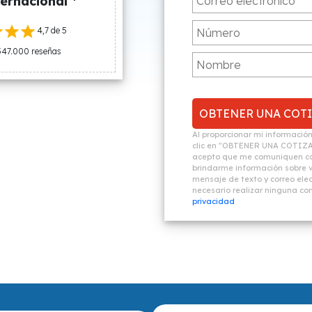
ernacional *
4,7 de 5
547.000 reseñas
Al proporcionar mi informació
clic en "OBTENER UNA COTIZ
acepto que me comuniquen co
brindarme información sobre vi
mensaje de texto y correo elec
necesario realizar ninguna c
privacidad