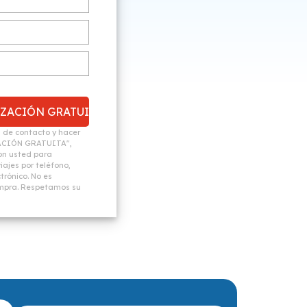
n de contacto y hacer
ACIÓN GRATUITA",
n usted para
ajes por teléfono,
trónico. No es
ompra. Respetamos su