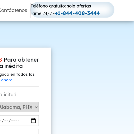
Teléfono gratuito: solo ofertas
Contáctenos
+1-844-408-3444
llame 24/7 -
S
Para obtener
fa inédita
gado en todos los
 ahora
olicitud