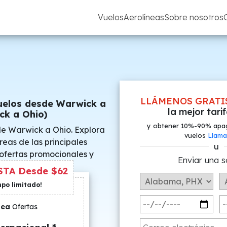
Vuelos
Aerolíneas
Sobre nosotros
LLÁMENOS GRATI
uelos desde Warwick a
la mejor tari
ck a Ohio)
y obtener 10%-90% apa
de Warwick a Ohio. Explora
vuelos
Llama
reas de las principales
u
 ofertas promocionales y
Enviar una s
s especiales.
TA Desde $62
mpo limitado!
nea
Ofertas