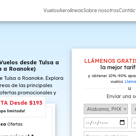
Vuelos
Aerolíneas
Sobre nosotros
Contác
LLÁMENOS GRATI
Vuelos desde Tulsa a
la mejor tari
a a Roanoke)
y obtener 10%-90% apa
e Tulsa a Roanoke. Explora
vuelos
Llama
reas de las principales
u
 ofertas promocionales y
Enviar una s
s especiales.
TA Desde $193
mpo limitado!
nea
Ofertas