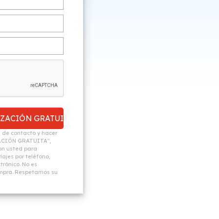
n de contacto y hacer
ACIÓN GRATUITA",
n usted para
ajes por teléfono,
trónico. No es
ompra. Respetamos su