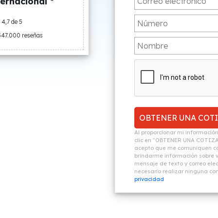
ernacional *
4,7 de 5
547.000 reseñas
Al proporcionar mi informació
clic en "OBTENER UNA COTIZ
acepto que me comuniquen co
brindarme información sobre vi
mensaje de texto y correo elec
necesario realizar ninguna c
privacidad