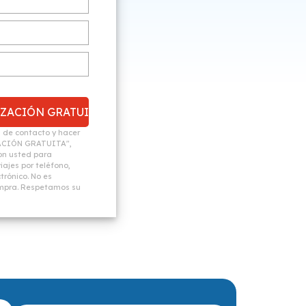
n de contacto y hacer
ACIÓN GRATUITA",
n usted para
ajes por teléfono,
trónico. No es
ompra. Respetamos su