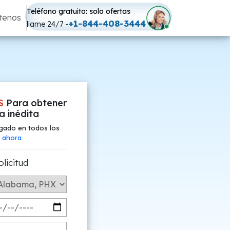
Teléfono gratuito: solo ofertas
tenos
+1-844-408-3444
llame 24/7 -
S
Para obtener
fa inédita
gado en todos los
 ahora
olicitud