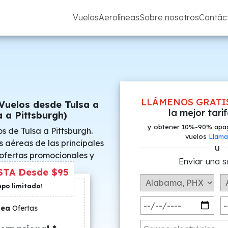
Vuelos
Aerolíneas
Sobre nosotros
Contác
LLÁMENOS GRATI
Vuelos desde Tulsa a
la mejor tari
a a Pittsburgh)
y obtener 10%-90% apa
s de Tulsa a Pittsburgh.
vuelos
Llama
s aéreas de las principales
u
 ofertas promocionales y
Enviar una s
s especiales.
TA Desde $95
mpo limitado!
nea
Ofertas