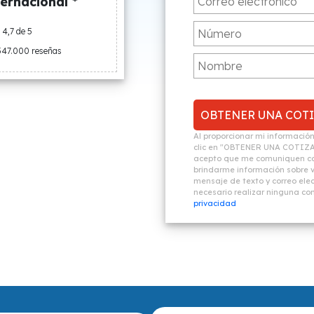
ernacional *
4,7 de 5
547.000 reseñas
Al proporcionar mi informació
clic en "OBTENER UNA COTIZ
acepto que me comuniquen co
brindarme información sobre vi
mensaje de texto y correo elec
necesario realizar ninguna c
privacidad