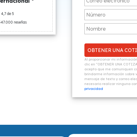
ernacional *
4,7 de 5
547.000 reseñas
Al proporcionar mi informació
clic en "OBTENER UNA COTIZ
acepto que me comuniquen co
brindarme información sobre vi
mensaje de texto y correo elec
necesario realizar ninguna c
privacidad