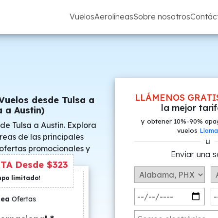
Vuelos
Aerolíneas
Sobre nosotros
Contác
LLÁMENOS GRATI
Vuelos desde Tulsa a
la mejor tari
a a Austin)
y obtener 10%-90% apa
de Tulsa a Austin. Explora
vuelos
Llama
reas de las principales
u
 ofertas promocionales y
Enviar una s
s especiales.
TA Desde $323
mpo limitado!
nea
Ofertas