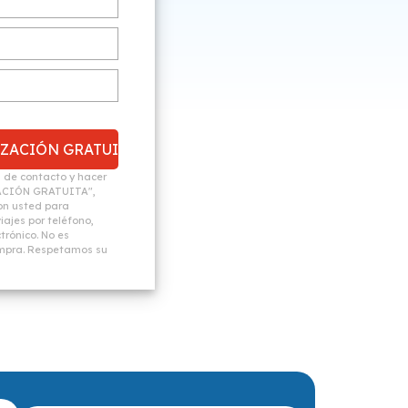
n de contacto y hacer
ACIÓN GRATUITA",
n usted para
ajes por teléfono,
trónico. No es
ompra. Respetamos su