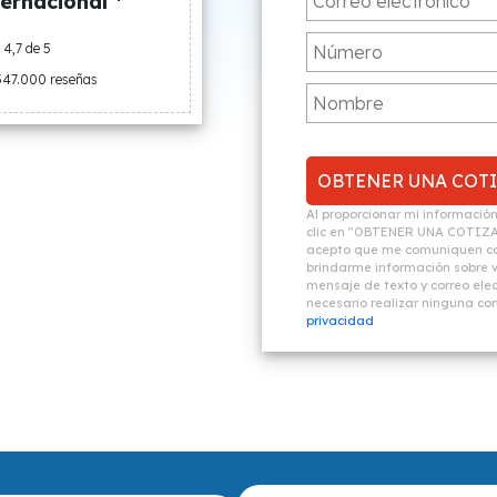
ernacional *
4,7 de 5
547.000 reseñas
Al proporcionar mi informació
clic en "OBTENER UNA COTIZ
acepto que me comuniquen co
brindarme información sobre vi
mensaje de texto y correo elec
necesario realizar ninguna c
privacidad