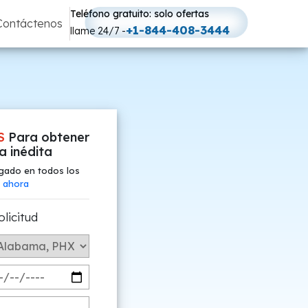
Teléfono gratuito: solo ofertas
Contáctenos
+1-844-408-3444
llame 24/7 -
S
Para obtener
fa inédita
gado en todos los
 ahora
olicitud