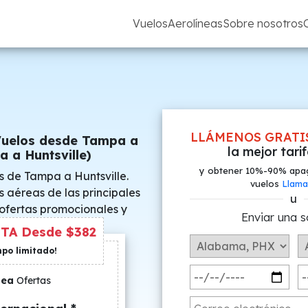
Vuelos
Aerolíneas
Sobre nosotros
LLÁMENOS GRATI
Vuelos desde Tampa a
la mejor tari
a a Huntsville)
y obtener 10%-90% apa
s de Tampa a Huntsville.
vuelos
Llama
s aéreas de las principales
u
 ofertas promocionales y
Enviar una s
s especiales.
TA Desde $382
mpo limitado!
nea
Ofertas