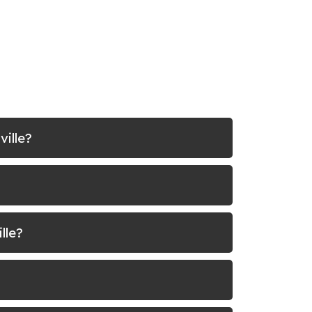
ille?
lle?