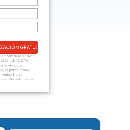
n de contacto y hacer
ACIÓN GRATUITA",
n usted para
ajes por teléfono,
trónico. No es
ompra. Respetamos su