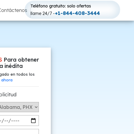
Teléfono gratuito: solo ofertas
Contáctenos
+1-844-408-3444
llame 24/7 -
S
Para obtener
fa inédita
gado en todos los
 ahora
olicitud