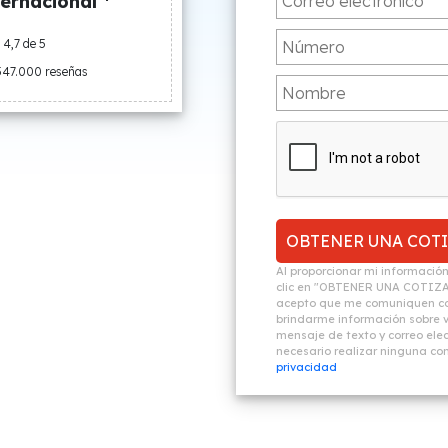
ernacional *
4,7 de 5
547.000 reseñas
Al proporcionar mi informació
clic en "OBTENER UNA COTIZ
acepto que me comuniquen co
brindarme información sobre vi
mensaje de texto y correo elec
necesario realizar ninguna c
privacidad