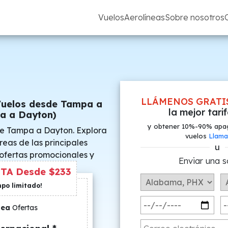
Vuelos
Aerolíneas
Sobre nosotros
LLÁMENOS GRATI
Vuelos desde Tampa a
la mejor tari
a a Dayton)
y obtener 10%-90% apa
de Tampa a Dayton. Explora
vuelos
Llama
reas de las principales
u
 ofertas promocionales y
Enviar una s
s especiales.
TA Desde $233
mpo limitado!
nea
Ofertas