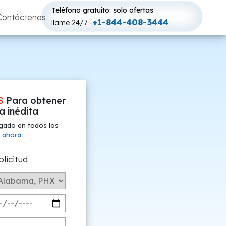
Teléfono gratuito: solo ofertas
Contáctenos
+1-844-408-3444
llame 24/7 -
S
Para obtener
fa inédita
gado en todos los
 ahora
olicitud