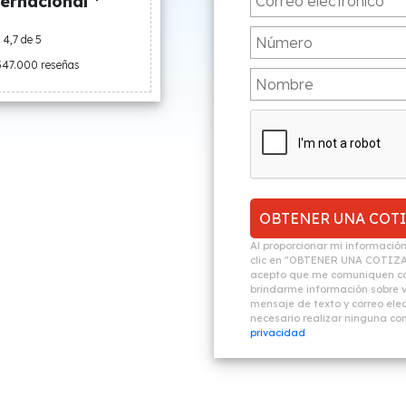
ernacional *
4,7 de 5
547.000 reseñas
Al proporcionar mi informació
clic en "OBTENER UNA COTIZ
acepto que me comuniquen co
brindarme información sobre vi
mensaje de texto y correo elec
necesario realizar ninguna c
privacidad