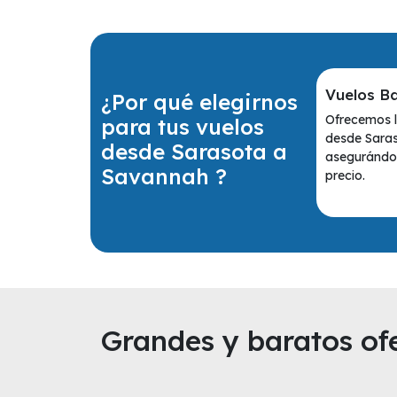
Vuelos B
¿Por qué elegirnos
Ofrecemos l
para tus vuelos
desde Sara
desde Sarasota a
asegurándot
Savannah ?
precio.
Grandes y baratos ofe