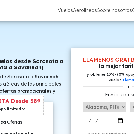
Vuelos
Aerolíneas
Sobre nosotros
LLÁMENOS GRATI
uelos desde Sarasota a
la mejor tari
ta a Savannah)
y obtener 10%-90% apa
 de Sarasota a Savannah.
vuelos
Llama
s aéreas de las principales
u
 ofertas promocionales y
Enviar una s
s especiales.
TA Desde $89
mpo limitado!
nea
Ofertas