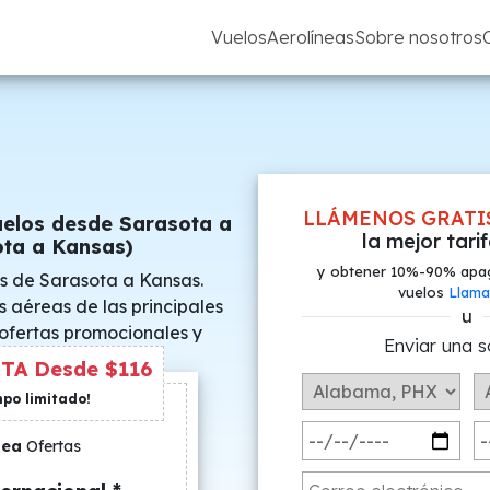
Vuelos
Aerolíneas
Sobre nosotros
LLÁMENOS GRATI
uelos desde Sarasota a
la mejor tari
ta a Kansas)
y obtener 10%-90% apa
s de Sarasota a Kansas.
vuelos
Llama
s aéreas de las principales
u
 ofertas promocionales y
Enviar una s
s especiales.
TA Desde $116
mpo limitado!
nea
Ofertas