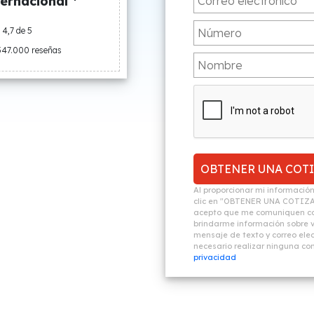
ernacional *
4,7 de 5
547.000 reseñas
Al proporcionar mi informació
clic en "OBTENER UNA COTIZ
acepto que me comuniquen co
brindarme información sobre vi
mensaje de texto y correo elec
necesario realizar ninguna c
privacidad