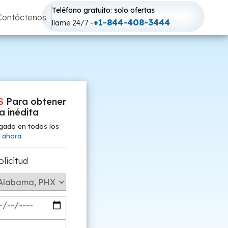
Teléfono gratuito: solo ofertas
Contáctenos
+1-844-408-3444
llame 24/7 -
S
Para obtener
fa inédita
gado en todos los
 ahora
olicitud