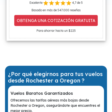
Excelente
4,7 de 5
Basado en más de 547.000 reseñas
OBTENGA UNA COTIZACIÓN GRATUITA
Para ahorrar hasta un $225
¿Por qué elegirnos para tus vuelos
desde Rochester a Oregon ?
Vuelos Baratos Garantizados
Ofrecemos las tarifas aéreas más bajas desde
Rochester a Oregon, asegurándote que encuentres el
mejor precio.