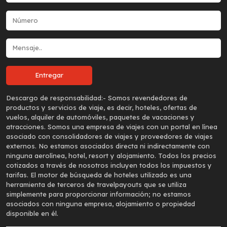
Descargo de responsabilidad:-
Somos revendedores de
productos y servicios de viaje, es decir, hoteles, ofertas de
vuelos, alquiler de automóviles, paquetes de vacaciones y
atracciones. Somos una empresa de viajes con un portal en línea
asociado con consolidadores de viajes y proveedores de viajes
externos. No estamos asociados directa ni indirectamente con
ninguna aerolínea, hotel, resort y alojamiento. Todos los precios
cotizados a través de nosotros incluyen todos los impuestos y
tarifas. El motor de búsqueda de hoteles utilizado es una
herramienta de terceros de travelpayouts que se utiliza
simplemente para proporcionar información; no estamos
asociados con ninguna empresa, alojamiento o propiedad
disponible en él.