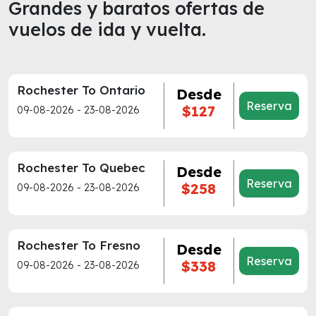
Grandes y baratos ofertas de
vuelos de ida y vuelta.
Rochester To Ontario
Desde
Reserva
$127
09-08-2026 - 23-08-2026
Rochester To Quebec
Desde
Reserva
$258
09-08-2026 - 23-08-2026
Rochester To Fresno
Desde
Reserva
$338
09-08-2026 - 23-08-2026