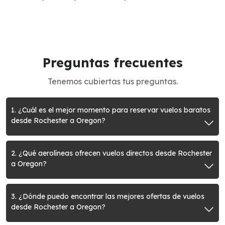
Preguntas frecuentes
Tenemos cubiertas tus preguntas.
1. ¿Cuál es el mejor momento para reservar vuelos baratos
desde Rochester a Oregon?
2. ¿Qué aerolíneas ofrecen vuelos directos desde Rochester
a Oregon?
3. ¿Dónde puedo encontrar las mejores ofertas de vuelos
desde Rochester a Oregon?