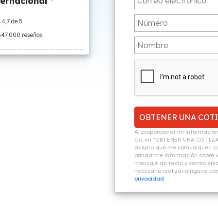
ernacional *
4,7 de 5
547.000 reseñas
Al proporcionar mi informació
clic en "OBTENER UNA COTIZ
acepto que me comuniquen co
brindarme información sobre vi
mensaje de texto y correo elec
necesario realizar ninguna c
privacidad