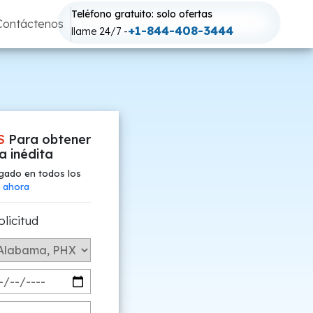
Teléfono gratuito: solo ofertas
Contáctenos
+1-844-408-3444
llame 24/7 -
S
Para obtener
fa inédita
gado en todos los
 ahora
olicitud