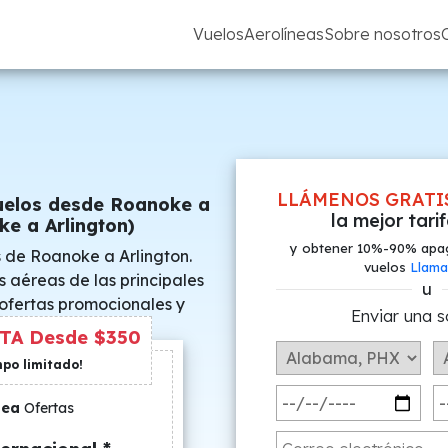
Vuelos
Aerolíneas
Sobre nosotros
LLÁMENOS GRATI
uelos desde Roanoke a
la mejor tari
ke a Arlington)
y obtener 10%-90% apa
 de Roanoke a Arlington.
vuelos
Llama
s aéreas de las principales
u
 ofertas promocionales y
Enviar una s
s especiales.
TA Desde $350
mpo limitado!
nea
Ofertas