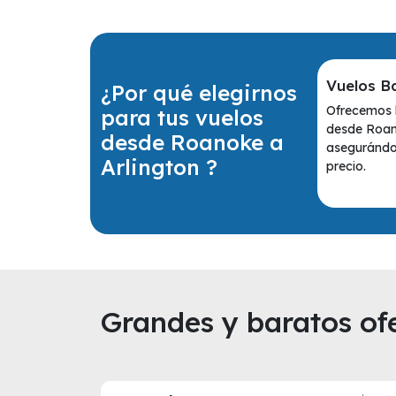
Vuelos B
¿Por qué elegirnos
Ofrecemos l
para tus vuelos
desde Roano
desde Roanoke a
asegurándot
Arlington ?
precio.
Grandes y baratos ofe