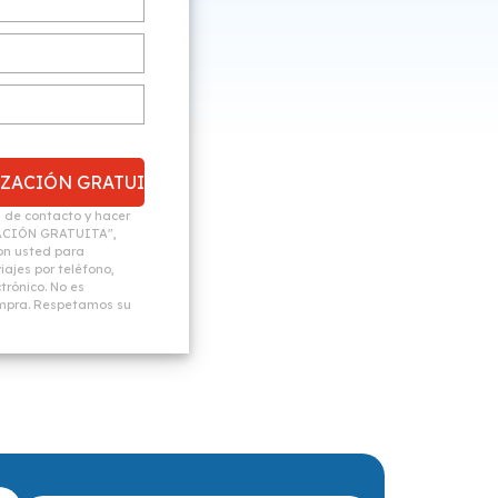
n de contacto y hacer
ACIÓN GRATUITA",
n usted para
ajes por teléfono,
trónico. No es
ompra. Respetamos su