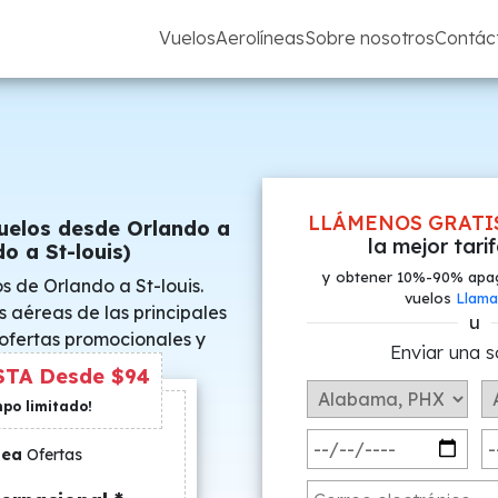
Vuelos
Aerolíneas
Sobre nosotros
Contác
LLÁMENOS GRATI
uelos desde Orlando a
la mejor tari
do a St-louis)
y obtener 10%-90% apa
s de Orlando a St-louis.
vuelos
Llama
s aéreas de las principales
u
 ofertas promocionales y
Enviar una s
s especiales.
TA Desde $94
mpo limitado!
nea
Ofertas