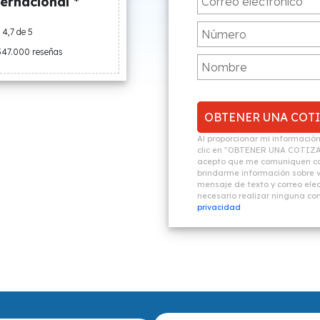
ernacional *
4,7 de 5
547.000 reseñas
Al proporcionar mi informació
clic en "OBTENER UNA COTIZ
acepto que me comuniquen co
brindarme información sobre vi
mensaje de texto y correo elec
necesario realizar ninguna c
privacidad