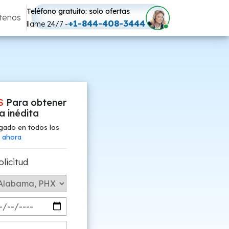
Teléfono gratuito: solo ofertas
tenos
+1-844-408-3444
llame 24/7 -
S
Para obtener
fa inédita
gado en todos los
 ahora
olicitud