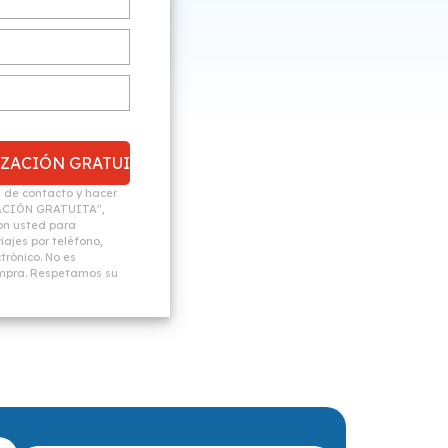
n de contacto y hacer
ACIÓN GRATUITA",
n usted para
ajes por teléfono,
trónico. No es
ompra. Respetamos su