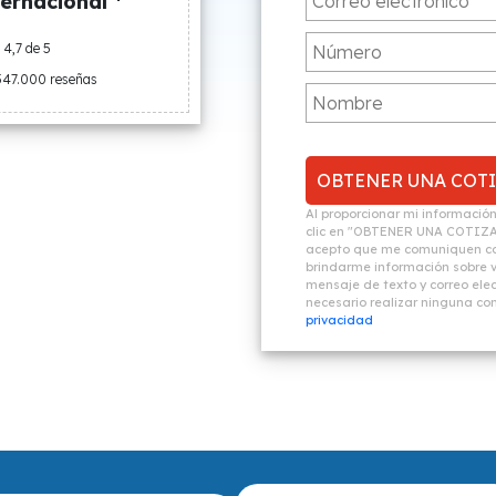
ernacional *
4,7 de 5
547.000 reseñas
Al proporcionar mi informació
clic en "OBTENER UNA COTIZ
acepto que me comuniquen co
brindarme información sobre vi
mensaje de texto y correo elec
necesario realizar ninguna c
privacidad