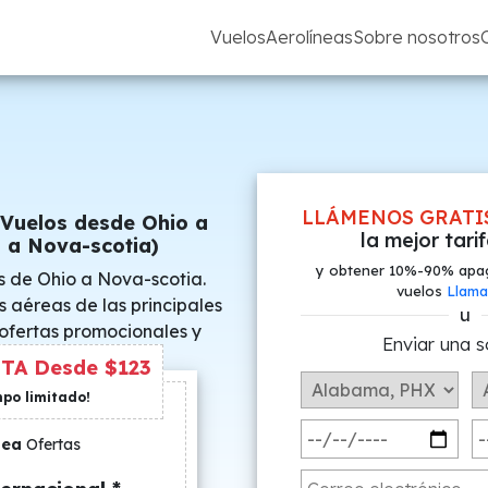
Vuelos
Aerolíneas
Sobre nosotros
LLÁMENOS GRATI
 Vuelos desde Ohio a
la mejor tari
 a Nova-scotia)
y obtener 10%-90% apa
s de Ohio a Nova-scotia.
vuelos
Llama
s aéreas de las principales
u
 ofertas promocionales y
Enviar una s
s especiales.
TA Desde $123
mpo limitado!
nea
Ofertas