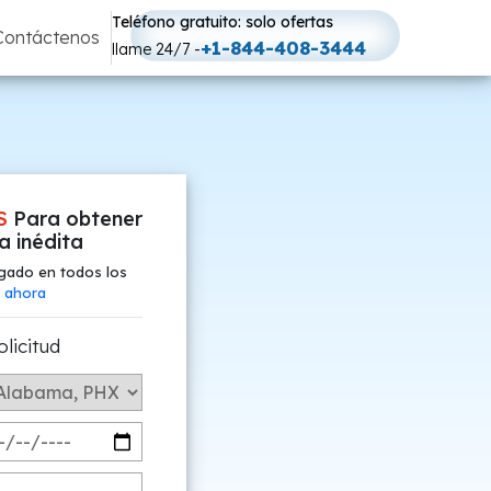
Teléfono gratuito: solo ofertas
Contáctenos
+1-844-408-3444
llame 24/7 -
S
Para obtener
fa inédita
gado en todos los
 ahora
olicitud