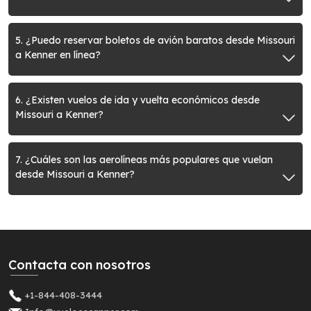
5. ¿Puedo reservar boletos de avión baratos desde Missouri
a Kenner en línea?
6. ¿Existen vuelos de ida y vuelta económicos desde
Missouri a Kenner?
7. ¿Cuáles son las aerolíneas más populares que vuelan
desde Missouri a Kenner?
Contacta con nosotros
+1-844-408-3444