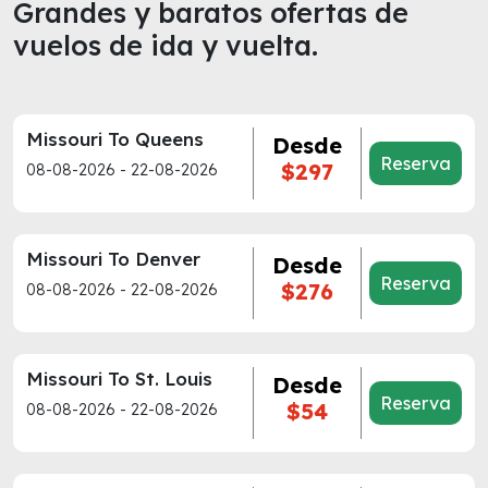
Grandes y baratos ofertas de
vuelos de ida y vuelta.
Missouri To Queens
Desde
Reserva
$297
08-08-2026 - 22-08-2026
Missouri To Denver
Desde
Reserva
$276
08-08-2026 - 22-08-2026
Missouri To St. Louis
Desde
Reserva
$54
08-08-2026 - 22-08-2026