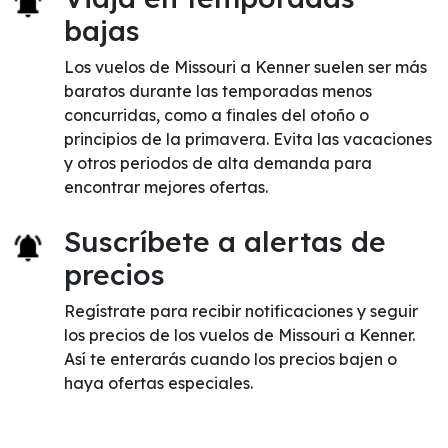
bajas
Los vuelos de Missouri a Kenner suelen ser más
baratos durante las temporadas menos
concurridas, como a finales del otoño o
principios de la primavera. Evita las vacaciones
y otros periodos de alta demanda para
encontrar mejores ofertas.
Suscríbete a alertas de
precios
Regístrate para recibir notificaciones y seguir
los precios de los vuelos de Missouri a Kenner.
Así te enterarás cuando los precios bajen o
haya ofertas especiales.