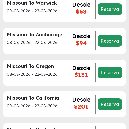
Missouri To Warwick
Desde
Reserva
$68
08-08-2026 - 22-08-2026
Missouri To Anchorage
Desde
Reserva
$94
08-08-2026 - 22-08-2026
Missouri To Oregon
Desde
Reserva
$131
08-08-2026 - 22-08-2026
Missouri To California
Desde
Reserva
$201
08-08-2026 - 22-08-2026