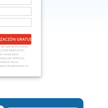
n de contacto y hacer
ACIÓN GRATUITA",
n usted para
ajes por teléfono,
trónico. No es
ompra. Respetamos su