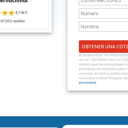
ernacional *
4,7 de 5
547.000 reseñas
Al proporcionar mi informació
clic en "OBTENER UNA COTIZ
acepto que me comuniquen co
brindarme información sobre vi
mensaje de texto y correo elec
necesario realizar ninguna c
privacidad