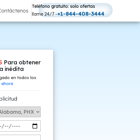
Teléfono gratuito: solo ofertas
Contáctenos
+1-844-408-3444
llame 24/7 -
S
Para obtener
fa inédita
gado en todos los
 ahora
olicitud