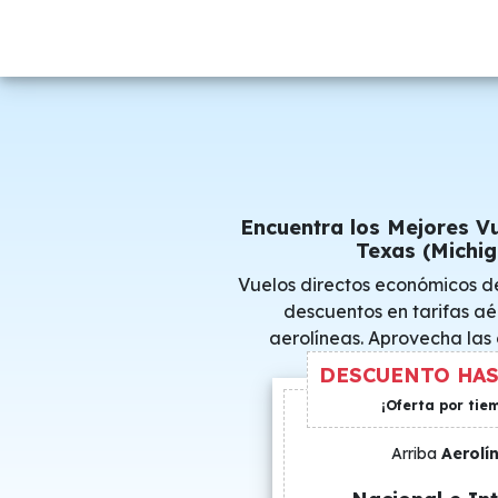
Encuentra los Mejores V
Texas (Michig
Vuelos directos económicos d
descuentos en tarifas aé
aerolíneas. Aprovecha las
consigue precio
DESCUENTO HAS
¡Oferta por tie
Arriba
Aerolí