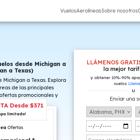
Vuelos
Aerolíneas
Sobre nosotros
LLÁMENOS GRATI
uelos desde Michigan a
la mejor tari
an a Texas)
y obtener 10%-90% apa
e Michigan a Texas. Explora
vuelos
Llama
reas de las principales
u
 ofertas promocionales y
Enviar una s
s especiales.
TA Desde $371
mpo limitado!
nea
Ofertas