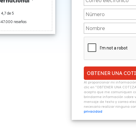
ernacional *
4,7 de 5
547.000 reseñas
Al proporcionar mi informació
clic en "OBTENER UNA COTIZ
acepto que me comuniquen co
brindarme información sobre vi
mensaje de texto y correo elec
necesario realizar ninguna c
privacidad