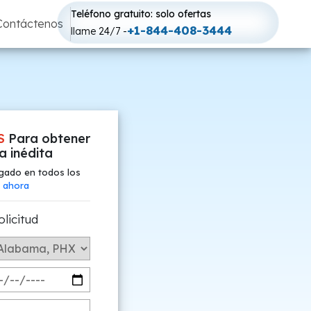
Teléfono gratuito: solo ofertas
Contáctenos
+1-844-408-3444
llame 24/7 -
S
Para obtener
fa inédita
gado en todos los
 ahora
olicitud