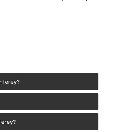
onterey?
terey?