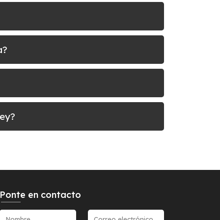
a?
rey?
Ponte en contacto