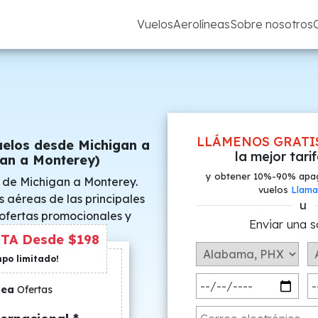
Vuelos
Aerolíneas
Sobre nosotros
LLÁMENOS GRATI
uelos desde Michigan a
la mejor tari
an a Monterey)
y obtener 10%-90% apa
 de Michigan a Monterey.
vuelos
Llama
s aéreas de las principales
u
 ofertas promocionales y
Enviar una s
s especiales.
TA Desde $198
mpo limitado!
nea
Ofertas