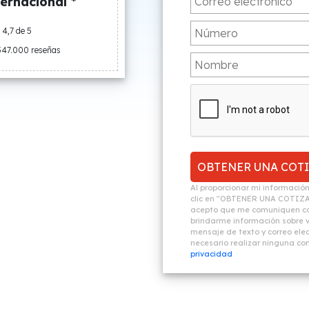
ernacional *
4,7 de 5
547.000 reseñas
Al proporcionar mi informació
clic en "OBTENER UNA COTIZ
acepto que me comuniquen co
brindarme información sobre vi
mensaje de texto y correo elec
necesario realizar ninguna c
privacidad