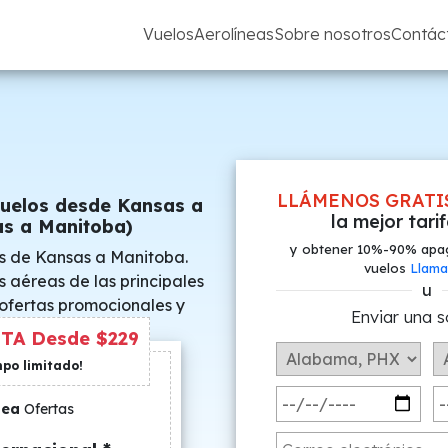
Vuelos
Aerolíneas
Sobre nosotros
Contác
LLÁMENOS GRATI
Vuelos desde Kansas a
la mejor tari
s a Manitoba)
y obtener 10%-90% apa
s de Kansas a Manitoba.
vuelos
Llama
s aéreas de las principales
u
 ofertas promocionales y
Enviar una s
s especiales.
TA Desde $229
mpo limitado!
nea
Ofertas