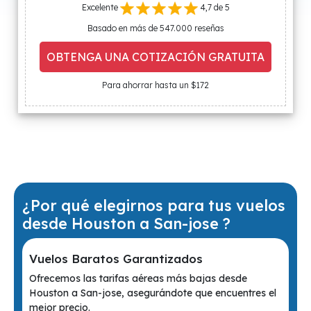
Excelente
4,7 de 5
Basado en más de 547.000 reseñas
OBTENGA UNA COTIZACIÓN GRATUITA
Para ahorrar hasta un $172
¿Por qué elegirnos para tus vuelos
desde Houston a San-jose ?
Vuelos Baratos Garantizados
Ofrecemos las tarifas aéreas más bajas desde
Houston a San-jose, asegurándote que encuentres el
mejor precio.