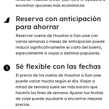
encontrar opciones más económicas.
Reserva con anticipación
para ahorrar
Reservar vuelos de Houston a San-jose con
varias semanas o meses de anticipación puede
reducir significativamente el costo del boleto,
especialmente si viajas a destinos populares.
Sé flexible con las fechas
El precio de los vuelos de Houston a San-jose
puede variar mucho según el día. Viajar a
mitad de semana suele ser más barato que
hacerlo los fines de semana. Ajustar tus fechas
de viaje puede ayudarte a encontrar mejores
precios.