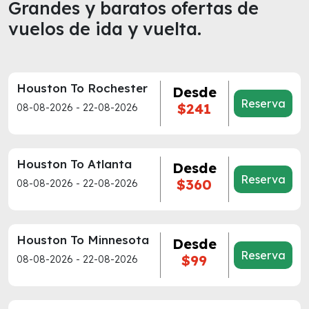
Grandes y baratos ofertas de
vuelos de ida y vuelta.
Houston To Rochester
Desde
Reserva
$241
08-08-2026 - 22-08-2026
Houston To Atlanta
Desde
Reserva
$360
08-08-2026 - 22-08-2026
Houston To Minnesota
Desde
Reserva
$99
08-08-2026 - 22-08-2026