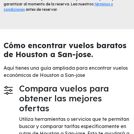
garantizar al momento de la reserva. Lea nuestros
términos y
condiciones
antes de reservar.
Cómo encontrar vuelos baratos
de Houston a San-jose.
Aquí tienes una guía ampliada para encontrar vuelos
económicos de Houston a San-jose
Compara vuelos para
obtener las mejores
ofertas
Utiliza herramientas o servicios que te permitan
buscar y comparar tarifas específicamente en
rutas de Houston a San-jose. Esto te ayudará a