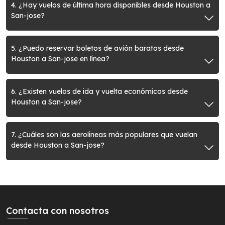
4. ¿Hay vuelos de última hora disponibles desde Houston a
San-jose?
5. ¿Puedo reservar boletos de avión baratos desde
Houston a San-jose en línea?
6. ¿Existen vuelos de ida y vuelta económicos desde
Houston a San-jose?
7. ¿Cuáles son las aerolíneas más populares que vuelan
desde Houston a San-jose?
Contacta con nosotros