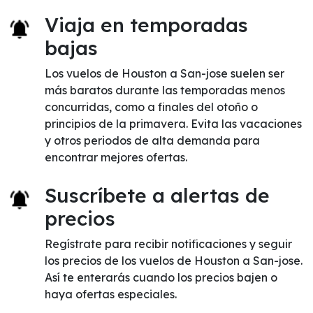
Viaja en temporadas
bajas
Los vuelos de Houston a San-jose suelen ser
más baratos durante las temporadas menos
concurridas, como a finales del otoño o
principios de la primavera. Evita las vacaciones
y otros periodos de alta demanda para
encontrar mejores ofertas.
Suscríbete a alertas de
precios
Regístrate para recibir notificaciones y seguir
los precios de los vuelos de Houston a San-jose.
Así te enterarás cuando los precios bajen o
haya ofertas especiales.