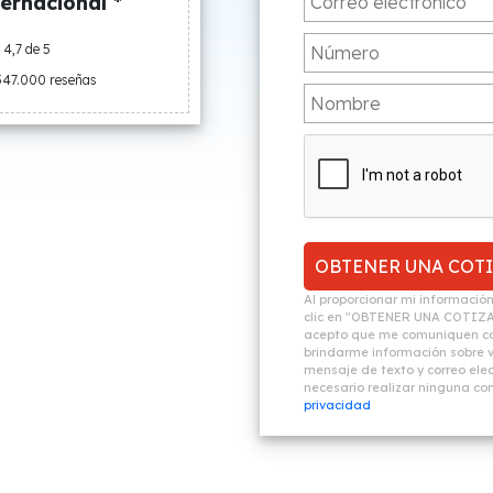
ernacional *
4,7 de 5
547.000 reseñas
Al proporcionar mi informació
clic en "OBTENER UNA COTIZ
acepto que me comuniquen co
brindarme información sobre vi
mensaje de texto y correo elec
necesario realizar ninguna c
privacidad