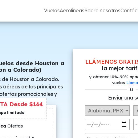
Vuelos
Aerolíneas
Sobre nosotros
Contác
LLÁMENOS GRATI
uelos desde Houston a
la mejor tari
on a Colorado)
y obtener 10%-90% apa
s de Houston a Colorado.
vuelos
Llama
s aéreas de las principales
u
 ofertas promocionales y
Enviar una s
s especiales.
TA Desde $164
mpo limitado!
nea
Ofertas