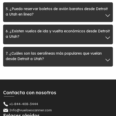
5. ¿Puedo reservar boletos de avión baratos desde Detroit
a Utah en línea?
6. ¿Existen vuelos de ida y vuelta económicos desde Detroit
a Utah?
7. ¿Cuáles son las aerolíneas más populares que vuelan
desde Detroit a Utah?
Contacta con nosotros
+1-844-408-3444
Info@vueloescanner.com
Enlaces rápidos