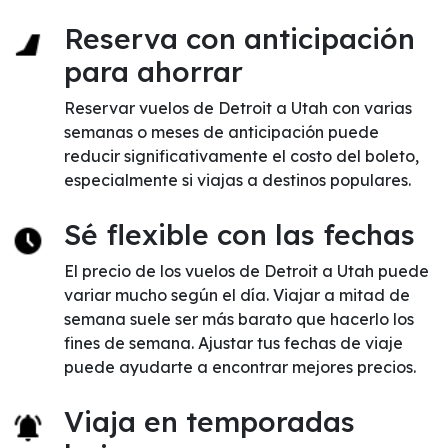
Reserva con anticipación
para ahorrar
Reservar vuelos de Detroit a Utah con varias
semanas o meses de anticipación puede
reducir significativamente el costo del boleto,
especialmente si viajas a destinos populares.
Sé flexible con las fechas
El precio de los vuelos de Detroit a Utah puede
variar mucho según el día. Viajar a mitad de
semana suele ser más barato que hacerlo los
fines de semana. Ajustar tus fechas de viaje
puede ayudarte a encontrar mejores precios.
Viaja en temporadas