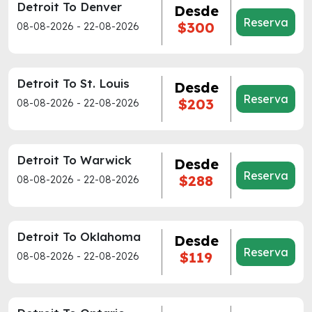
Detroit To Denver
Desde
Reserva
$300
08-08-2026 - 22-08-2026
Detroit To St. Louis
Desde
Reserva
$203
08-08-2026 - 22-08-2026
Detroit To Warwick
Desde
Reserva
$288
08-08-2026 - 22-08-2026
Detroit To Oklahoma
Desde
Reserva
$119
08-08-2026 - 22-08-2026