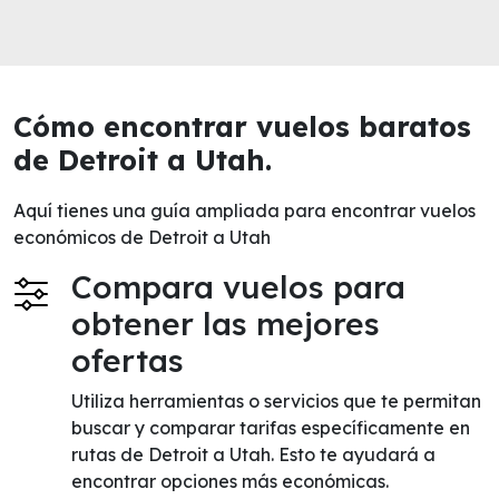
Cómo encontrar vuelos baratos
de Detroit a Utah.
Aquí tienes una guía ampliada para encontrar vuelos
económicos de Detroit a Utah
Compara vuelos para
obtener las mejores
ofertas
Utiliza herramientas o servicios que te permitan
buscar y comparar tarifas específicamente en
rutas de Detroit a Utah. Esto te ayudará a
encontrar opciones más económicas.