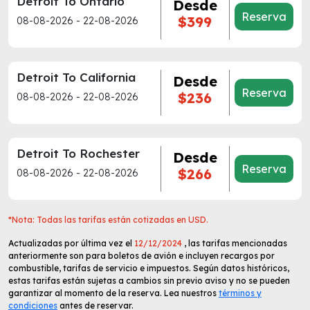
Detroit To Ontario
Desde
Reserva
$399
08-08-2026 - 22-08-2026
Detroit To California
Desde
Reserva
$236
08-08-2026 - 22-08-2026
Detroit To Rochester
Desde
Reserva
$266
08-08-2026 - 22-08-2026
*Nota: Todas las tarifas están cotizadas en USD.
Actualizadas por última vez el
12/12/2024
, las tarifas mencionadas
anteriormente son para boletos de avión e incluyen recargos por
combustible, tarifas de servicio e impuestos. Según datos históricos,
estas tarifas están sujetas a cambios sin previo aviso y no se pueden
garantizar al momento de la reserva. Lea nuestros
términos y
condiciones
antes de reservar.