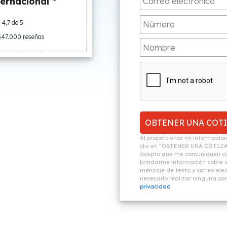
ernacional *
4,7 de 5
547.000 reseñas
Al proporcionar mi informació
clic en "OBTENER UNA COTIZ
acepto que me comuniquen co
brindarme información sobre vi
mensaje de texto y correo elec
necesario realizar ninguna c
privacidad