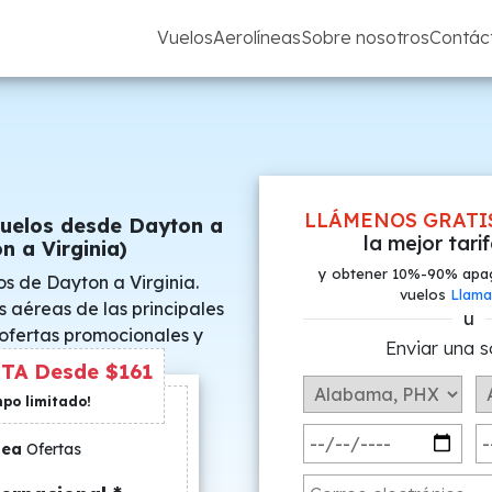
Vuelos
Aerolíneas
Sobre nosotros
Contác
LLÁMENOS GRATI
Vuelos desde Dayton a
la mejor tari
n a Virginia)
y obtener 10%-90% apa
s de Dayton a Virginia.
vuelos
Llama
s aéreas de las principales
u
 ofertas promocionales y
Enviar una s
s especiales.
TA Desde $161
mpo limitado!
nea
Ofertas