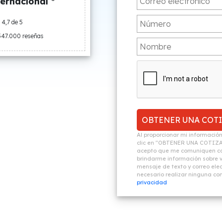
ernacional *
4,7 de 5
547.000 reseñas
Al proporcionar mi informació
clic en "OBTENER UNA COTIZ
acepto que me comuniquen co
brindarme información sobre vi
mensaje de texto y correo elec
necesario realizar ninguna c
privacidad