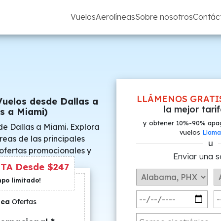
Vuelos
Aerolíneas
Sobre nosotros
Contác
LLÁMENOS GRATI
Vuelos desde Dallas a
la mejor tari
s a Miami)
y obtener 10%-90% apa
de Dallas a Miami. Explora
vuelos
Llama
reas de las principales
u
 ofertas promocionales y
Enviar una s
s especiales.
TA Desde $247
mpo limitado!
nea
Ofertas