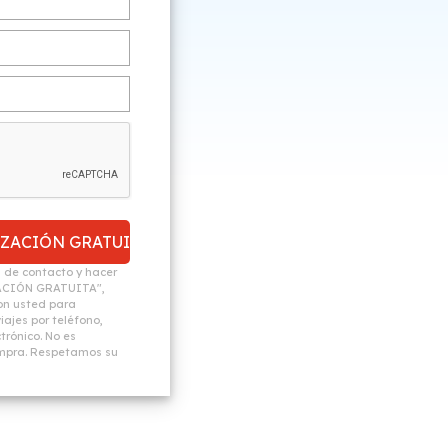
n de contacto y hacer
ACIÓN GRATUITA",
n usted para
ajes por teléfono,
trónico. No es
ompra. Respetamos su