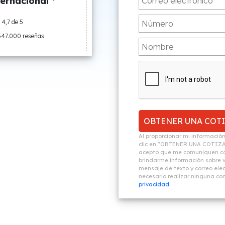
ernacional *
4,7 de 5
547.000 reseñas
Al proporcionar mi informació
clic en "OBTENER UNA COTIZ
acepto que me comuniquen co
brindarme información sobre vi
mensaje de texto y correo elec
necesario realizar ninguna c
privacidad