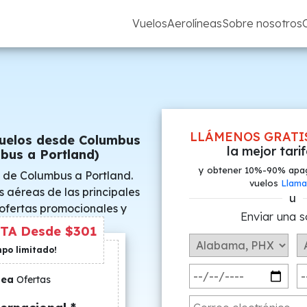
Vuelos
Aerolíneas
Sobre nosotros
LLÁMENOS GRATI
Vuelos desde Columbus
la mejor tari
bus a Portland)
y obtener 10%-90% apa
 de Columbus a Portland.
vuelos
Llama
s aéreas de las principales
u
 ofertas promocionales y
Enviar una s
s especiales.
TA Desde $301
mpo limitado!
nea
Ofertas