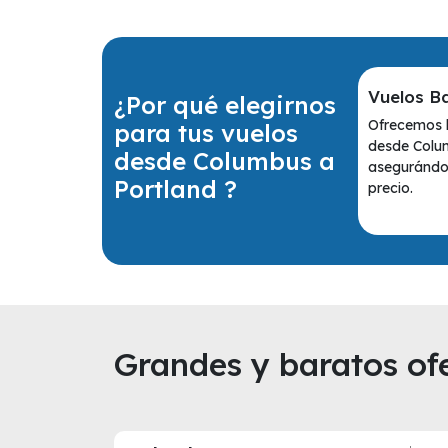
Vuelos B
¿Por qué elegirnos
Ofrecemos l
para tus vuelos
desde Colum
desde Columbus a
asegurándot
Portland ?
precio.
Grandes y baratos ofe