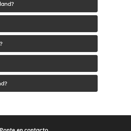
tland?
?
nd?
Ponte en contacto