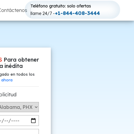
Teléfono gratuito: solo ofertas
Contáctenos
+1-844-408-3444
llame 24/7 -
S
Para obtener
fa inédita
gado en todos los
 ahora
olicitud