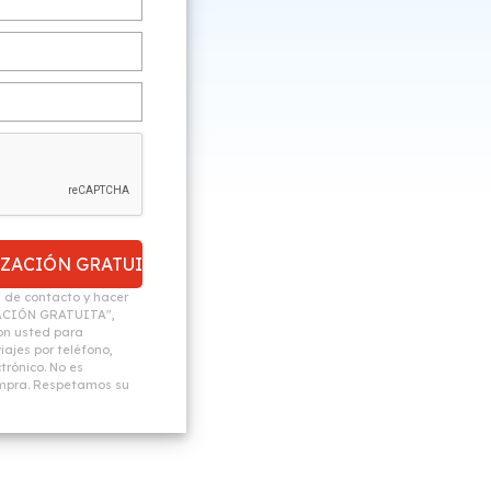
n de contacto y hacer
ACIÓN GRATUITA",
n usted para
ajes por teléfono,
trónico. No es
ompra. Respetamos su