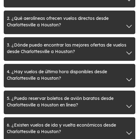
2. ¿Qué aerolíneas ofrecen vuelos directos desde
Charlottesville a Houston?
3. ¿Dónde puedo encontrar las mejores ofertas de vuelos
desde Charlottesville a Houston?
4. ¿Hay vuelos de última hora disponibles desde
Charlottesville a Houston?
5. ¿Puedo reservar boletos de avión baratos desde
Charlottesville a Houston en línea?
6. ¿Existen vuelos de ida y vuelta económicos desde
Charlottesville a Houston?