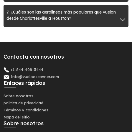
7. ¿Cuáles son las aerolíneas más populares que vuelan
desde Charlottesville a Houston?
Contacta con nosotros
+1-844-408-3444
Info@vueloescanner.com
Enlaces rápidos
Sobre nosotros
política de privacidad
Términos y condiciones
Mapa del sitio
Sobre nosotros