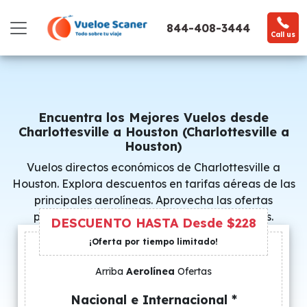
844-408-3444
Call us
Encuentra los Mejores Vuelos desde
Charlottesville a Houston (Charlottesville a
Houston)
Vuelos directos económicos de Charlottesville a
Houston. Explora descuentos en tarifas aéreas de las
principales aerolíneas. Aprovecha las ofertas
promocionales y consigue precios especiales.
DESCUENTO HASTA Desde $228
¡Oferta por tiempo limitado!
Arriba
Aerolínea
Ofertas
Nacional e Internacional *