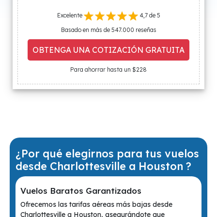
Excelente
4,7 de 5
Basado en más de 547.000 reseñas
OBTENGA UNA COTIZACIÓN GRATUITA
Para ahorrar hasta un $228
¿Por qué elegirnos para tus vuelos
desde Charlottesville a Houston ?
Vuelos Baratos Garantizados
Ofrecemos las tarifas aéreas más bajas desde
Charlottesville a Houston, asegurándote que