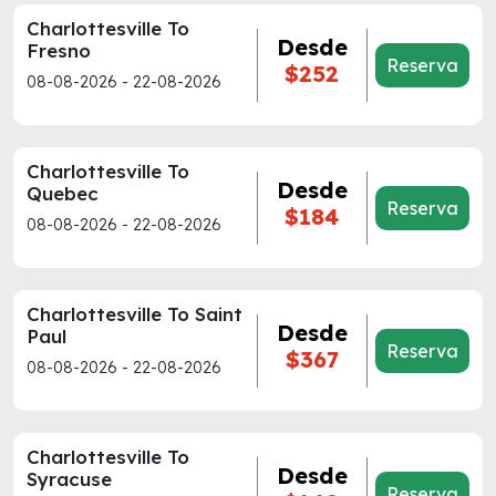
Charlottesville To
Desde
Fresno
Reserva
$252
08-08-2026 - 22-08-2026
Charlottesville To
Desde
Quebec
Reserva
$184
08-08-2026 - 22-08-2026
Charlottesville To Saint
Desde
Paul
Reserva
$367
08-08-2026 - 22-08-2026
Charlottesville To
Desde
Syracuse
Reserva