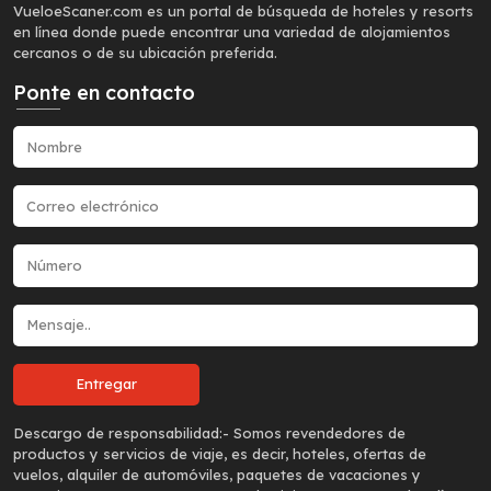
VueloeScaner.com es un portal de búsqueda de hoteles y resorts
en línea donde puede encontrar una variedad de alojamientos
cercanos o de su ubicación preferida.
Ponte en contacto
Descargo de responsabilidad:-
Somos revendedores de
productos y servicios de viaje, es decir, hoteles, ofertas de
vuelos, alquiler de automóviles, paquetes de vacaciones y