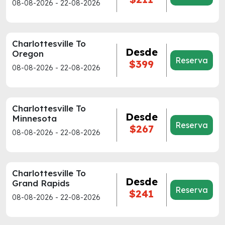
08-08-2026 - 22-08-2026
Charlottesville To
Desde
Oregon
Reserva
$399
08-08-2026 - 22-08-2026
Charlottesville To
Desde
Minnesota
Reserva
$267
08-08-2026 - 22-08-2026
Charlottesville To
Desde
Grand Rapids
Reserva
$241
08-08-2026 - 22-08-2026