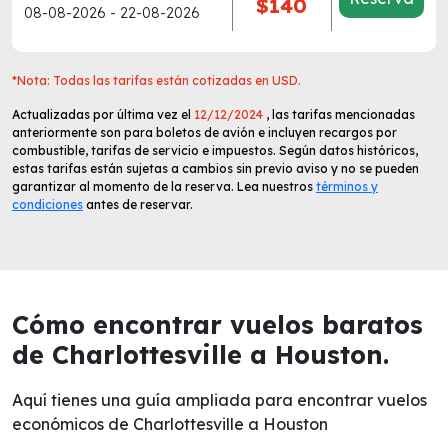
$140
08-08-2026 - 22-08-2026
*Nota: Todas las tarifas están cotizadas en USD.
Actualizadas por última vez el
12/12/2024
, las tarifas mencionadas
anteriormente son para boletos de avión e incluyen recargos por
combustible, tarifas de servicio e impuestos. Según datos históricos,
estas tarifas están sujetas a cambios sin previo aviso y no se pueden
garantizar al momento de la reserva. Lea nuestros
términos y
condiciones
antes de reservar.
Cómo encontrar vuelos baratos
de Charlottesville a Houston.
Aquí tienes una guía ampliada para encontrar vuelos
económicos de Charlottesville a Houston