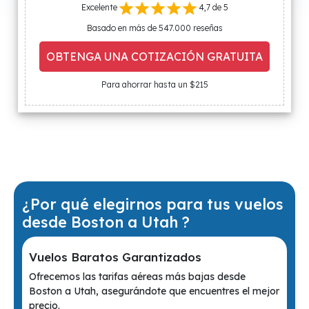
Excelente
4,7 de 5
Basado en más de 547.000 reseñas
OBTENGA UNA COTIZACIÓN GRATUITA
Para ahorrar hasta un $215
¿Por qué elegirnos para tus vuelos
desde Boston a Utah ?
Vuelos Baratos Garantizados
Ofrecemos las tarifas aéreas más bajas desde
Boston a Utah, asegurándote que encuentres el mejor
precio.