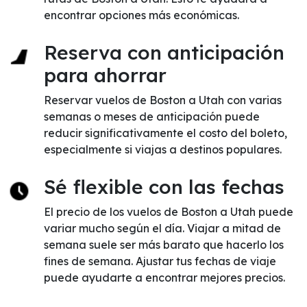
encontrar opciones más económicas.
Reserva con anticipación
para ahorrar
Reservar vuelos de Boston a Utah con varias
semanas o meses de anticipación puede
reducir significativamente el costo del boleto,
especialmente si viajas a destinos populares.
Sé flexible con las fechas
El precio de los vuelos de Boston a Utah puede
variar mucho según el día. Viajar a mitad de
semana suele ser más barato que hacerlo los
fines de semana. Ajustar tus fechas de viaje
puede ayudarte a encontrar mejores precios.