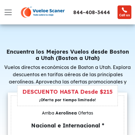
844-408-3444
Call us
Encuentra los Mejores Vuelos desde Boston
a Utah (Boston a Utah)
Vuelos directos económicos de Boston a Utah. Explora
descuentos en tarifas aéreas de las principales
aerolíneas. Aprovecha las ofertas promocionales y
consigue precios especiales.
DESCUENTO HASTA Desde $215
¡Oferta por tiempo limitado!
Arriba
Aerolínea
Ofertas
Nacional e Internacional *