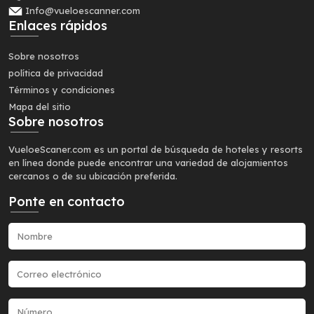
Info@vueloescanner.com
Enlaces rápidos
Sobre nosotros
política de privacidad
Términos y condiciones
Mapa del sitio
Sobre nosotros
VueloeScaner.com es un portal de búsqueda de hoteles y resorts
en línea donde puede encontrar una variedad de alojamientos
cercanos o de su ubicación preferida.
Ponte en contacto