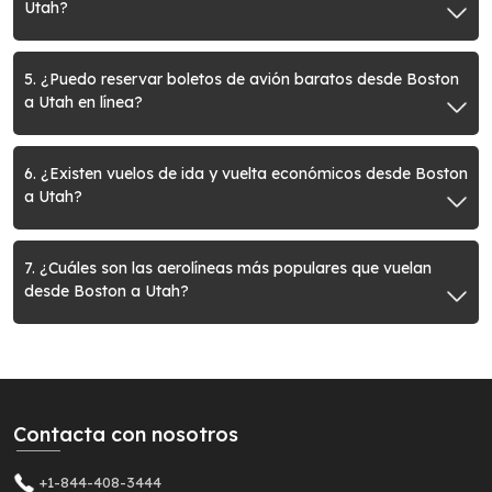
Utah?
5. ¿Puedo reservar boletos de avión baratos desde Boston
a Utah en línea?
6. ¿Existen vuelos de ida y vuelta económicos desde Boston
a Utah?
7. ¿Cuáles son las aerolíneas más populares que vuelan
desde Boston a Utah?
Contacta con nosotros
+1-844-408-3444