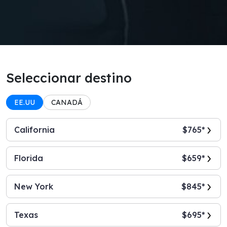
Seleccionar destino
EE.UU
CANADÁ
California
$765*
Florida
$659*
New York
$845*
Texas
$695*