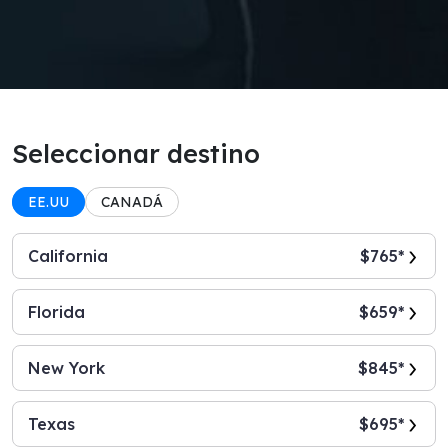
Seleccionar destino
EE.UU
CANADÁ
California
$765*
Florida
$659*
New York
$845*
Texas
$695*