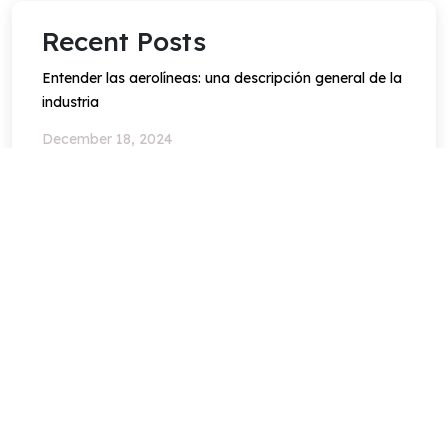
Recent Posts
Entender las aerolíneas: una descripción general de la
industria
December 18, 2024
Guía definitiva para reservar vuelos: consejos, trucos
y prácticas recomendadas
December 18, 2024
Cómo afrontar retrasos y cancelaciones de vuelos
December 18, 2024
Have Any Question?