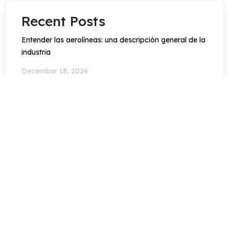
Recent Posts
Entender las aerolíneas: una descripción general de la
industria
December 18, 2024
Guía definitiva para reservar vuelos: consejos, trucos
y prácticas recomendadas
December 18, 2024
Cómo afrontar retrasos y cancelaciones de vuelos
December 18, 2024
Have Any Question?