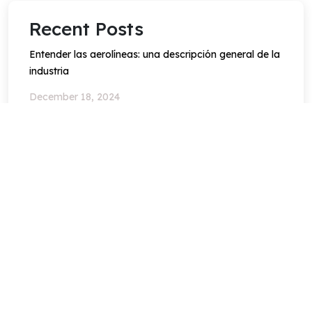
Recent Posts
Entender las aerolíneas: una descripción general de la
industria
December 18, 2024
Guía definitiva para reservar vuelos: consejos, trucos
y prácticas recomendadas
December 18, 2024
Cómo afrontar retrasos y cancelaciones de vuelos
December 18, 2024
Have Any Question?