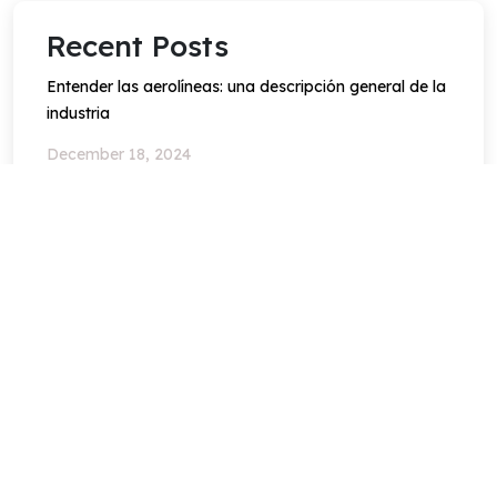
Recent Posts
Entender las aerolíneas: una descripción general de la
industria
December 18, 2024
Guía definitiva para reservar vuelos: consejos, trucos
y prácticas recomendadas
December 18, 2024
Cómo afrontar retrasos y cancelaciones de vuelos
December 18, 2024
Have Any Question?