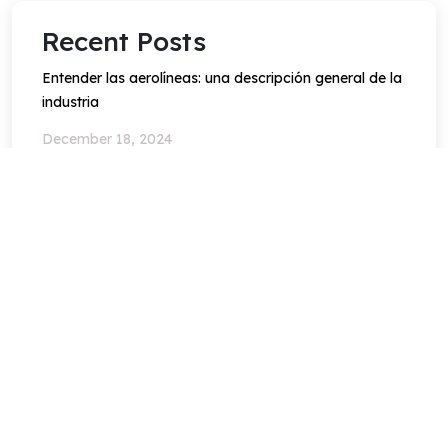
Recent Posts
Entender las aerolíneas: una descripción general de la
industria
December 18, 2024
Guía definitiva para reservar vuelos: consejos, trucos
y prácticas recomendadas
December 18, 2024
Cómo afrontar retrasos y cancelaciones de vuelos
December 18, 2024
Have Any Question?