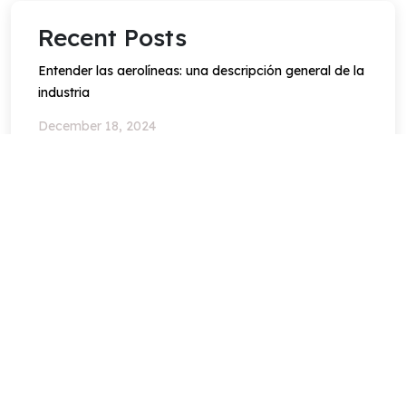
Recent Posts
Entender las aerolíneas: una descripción general de la
industria
December 18, 2024
Guía definitiva para reservar vuelos: consejos, trucos
y prácticas recomendadas
December 18, 2024
Cómo afrontar retrasos y cancelaciones de vuelos
December 18, 2024
Have Any Question?