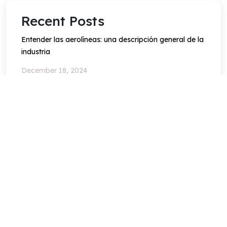
Recent Posts
Entender las aerolíneas: una descripción general de la
industria
December 18, 2024
Guía definitiva para reservar vuelos: consejos, trucos
y prácticas recomendadas
December 18, 2024
Cómo afrontar retrasos y cancelaciones de vuelos
December 18, 2024
Have Any Question?