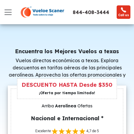
844-408-3444
Call us
Encuentra los Mejores Vuelos a texas
Vuelos directos económicos a texas. Explora
descuentos en tarifas aéreas de las principales
aerolíneas. Aprovecha las ofertas promocionales y
consigue precios especiales.
DESCUENTO HASTA Desde $350
¡Oferta por tiempo limitado!
Arriba
Aerolínea
Ofertas
Nacional e Internacional *
Excelente
4,7 de 5