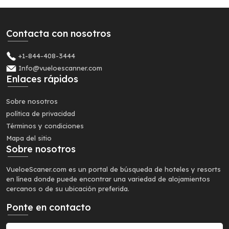
Contacta con nosotros
+1-844-408-3444
Info@vueloescanner.com
Enlaces rápidos
Sobre nosotros
política de privacidad
Términos y condiciones
Mapa del sitio
Sobre nosotros
VueloeScaner.com es un portal de búsqueda de hoteles y resorts
en línea donde puede encontrar una variedad de alojamientos
cercanos o de su ubicación preferida.
Ponte en contacto