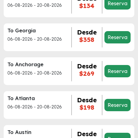
Reserva
$134
06-08-2026 - 20-08-2026
To Georgia
Desde
Reserva
$358
06-08-2026 - 20-08-2026
To Anchorage
Desde
Reserva
$269
06-08-2026 - 20-08-2026
To Atlanta
Desde
Reserva
$198
06-08-2026 - 20-08-2026
To Austin
Desde