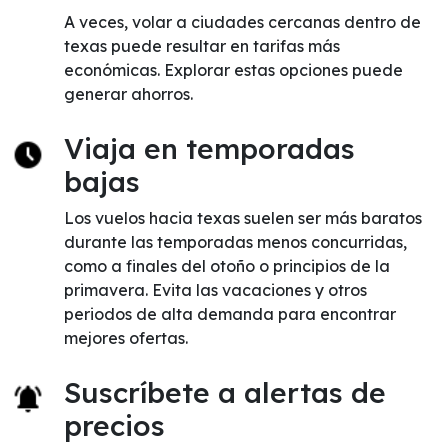
A veces, volar a ciudades cercanas dentro de
texas puede resultar en tarifas más
económicas. Explorar estas opciones puede
generar ahorros.
Viaja en temporadas
bajas
Los vuelos hacia texas suelen ser más baratos
durante las temporadas menos concurridas,
como a finales del otoño o principios de la
primavera. Evita las vacaciones y otros
periodos de alta demanda para encontrar
mejores ofertas.
Suscríbete a alertas de
precios