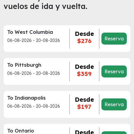
vuelos de ida y vuelta.
To West Columbia
Desde
Reserva
$276
06-08-2026 - 20-08-2026
To Pittsburgh
Desde
Reserva
$359
06-08-2026 - 20-08-2026
To Indianapolis
Desde
Reserva
$197
06-08-2026 - 20-08-2026
To Ontario
Desde