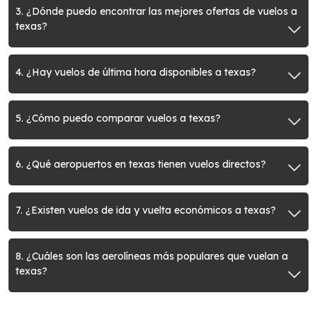
3. ¿Dónde puedo encontrar las mejores ofertas de vuelos a
texas?
4. ¿Hay vuelos de última hora disponibles a texas?
5. ¿Cómo puedo comparar vuelos a texas?
6. ¿Qué aeropuertos en texas tienen vuelos directos?
7. ¿Existen vuelos de ida y vuelta económicos a texas?
8. ¿Cuáles son las aerolíneas más populares que vuelan a
texas?