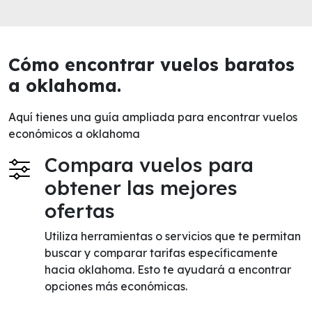
Cómo encontrar vuelos baratos
a oklahoma.
Aquí tienes una guía ampliada para encontrar vuelos
económicos a oklahoma
Compara vuelos para
obtener las mejores
ofertas
Utiliza herramientas o servicios que te permitan
buscar y comparar tarifas específicamente
hacia oklahoma. Esto te ayudará a encontrar
opciones más económicas.