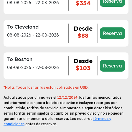
Reserva
$354
08-08-2026 - 22-08-2026
To Cleveland
Desde
Reserva
$88
08-08-2026 - 22-08-2026
To Boston
Desde
Reserva
$103
08-08-2026 - 22-08-2026
*Nota: Todas las tarifas están cotizadas en USD.
Actualizadas por última vez el
12/12/2024
, las tarifas mencionadas
anteriormente son para boletos de avión e incluyen recargos por
combustible, tarifas de servicio e impuestos. Según datos históricos,
estas tarifas están sujetas a cambios sin previo aviso y no se pueden
garantizar al momento de la reserva. Lea nuestros
términos y
condiciones
antes de reservar.