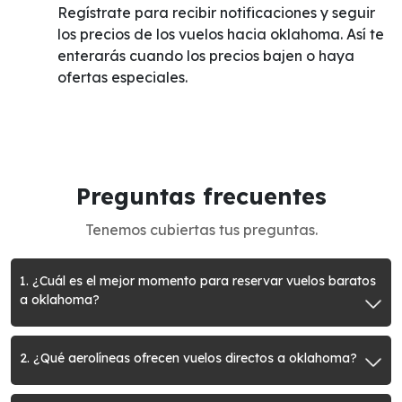
Regístrate para recibir notificaciones y seguir
los precios de los vuelos hacia oklahoma. Así te
enterarás cuando los precios bajen o haya
ofertas especiales.
Preguntas frecuentes
Tenemos cubiertas tus preguntas.
1. ¿Cuál es el mejor momento para reservar vuelos baratos
a oklahoma?
2. ¿Qué aerolíneas ofrecen vuelos directos a oklahoma?